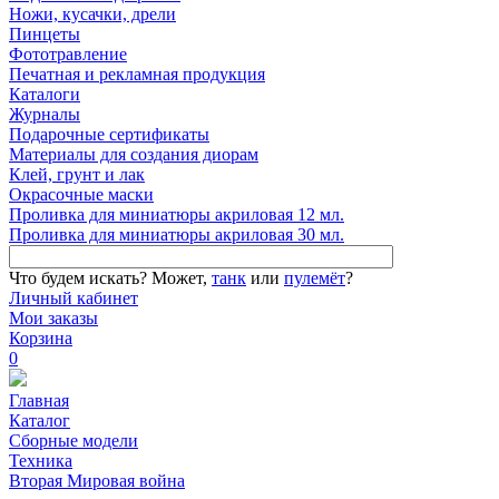
Ножи, кусачки, дрели
Пинцеты
Фототравление
Печатная и рекламная продукция
Каталоги
Журналы
Подарочные сертификаты
Материалы для создания диорам
Клей, грунт и лак
Окрасочные маски
Проливка для миниатюры акриловая 12 мл.
Проливка для миниатюры акриловая 30 мл.
Что будем искать?
Может,
танк
или
пулемёт
?
Личный кабинет
Мои заказы
Корзина
0
Главная
Каталог
Сборные модели
Техника
Вторая Мировая война