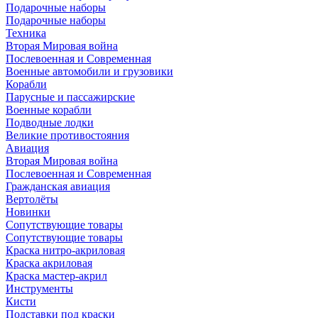
Подарочные наборы
Подарочные наборы
Техника
Вторая Мировая война
Послевоенная и Современная
Военные автомобили и грузовики
Корабли
Парусные и пассажирские
Военные корабли
Подводные лодки
Великие противостояния
Авиация
Вторая Мировая война
Послевоенная и Современная
Гражданская авиация
Вертолёты
Новинки
Сопутствующие товары
Сопутствующие товары
Краска нитро-акриловая
Краска акриловая
Краска мастер-акрил
Инструменты
Кисти
Подставки под краски