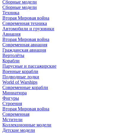
Сборные модели
Сборные модели
Техника
Вторая Мировая война
Современная техника
Автомобили и грузовики
Авиация
Вторая Мировая война
Современная авиация
Гражданская авиация
Вертолёты
Корабли
Парусные и пассажирские
Военные корабли
Подводные лодки
World of Warships
Современные корабли
Миниатюра
Фигуры
Строения
Вторая Мировая война
Современная
Мстители
Коллекционные модели
Детские модели