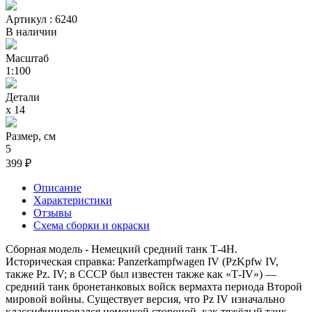
Артикул : 6240
В наличии
Масштаб
1:100
Детали
х 14
Размер, см
5
399 ₽
Описание
Характеристики
Отзывы
Схема сборки и окраски
Сборная модель - Немецкий средний танк Т-4Н.
Историческая справка: Panzerkampfwagen IV (PzKpfw IV,
также Pz. IV; в СССР был известен также как «T‑IV») —
средний танк бронетанковых войск вермахта периода Второй
мировой войны. Существует версия, что Pz IV изначально
классифицировался немецкой стороной, как тяжёлый танк,