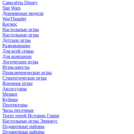
Самолёты Disney
Star Wars
Деревянные модели
WarThunder
Космос
Настольные игры
Настольные игры
Детские игры
Развивающие
Для всей семьи
Для компании
Логические игры
Игры-квесты
Приключенческие игры
Стратегические игры
Военные игры
Аксессуары
Мешки
Кубики
Протекторы
Часы песочные
Театр теней Истории Гарри
Настольные игры Эврикус
Подарочные наборы
Подарочные наборы