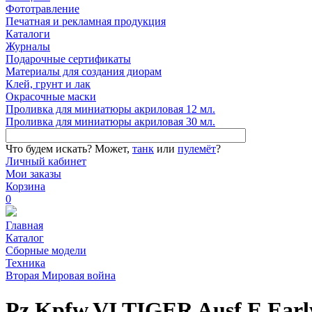
Фототравление
Печатная и рекламная продукция
Каталоги
Журналы
Подарочные сертификаты
Материалы для создания диорам
Клей, грунт и лак
Окрасочные маски
Проливка для миниатюры акриловая 12 мл.
Проливка для миниатюры акриловая 30 мл.
Что будем искать?
Может,
танк
или
пулемёт
?
Личный кабинет
Мои заказы
Корзина
0
Главная
Каталог
Сборные модели
Техника
Вторая Мировая война
Pz.Kpfw.VI TIGER Ausf.E Earl