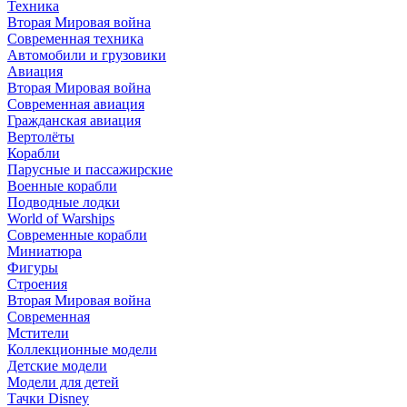
Техника
Вторая Мировая война
Современная техника
Автомобили и грузовики
Авиация
Вторая Мировая война
Современная авиация
Гражданская авиация
Вертолёты
Корабли
Парусные и пассажирские
Военные корабли
Подводные лодки
World of Warships
Современные корабли
Миниатюра
Фигуры
Строения
Вторая Мировая война
Современная
Мстители
Коллекционные модели
Детские модели
Модели для детей
Тачки Disney