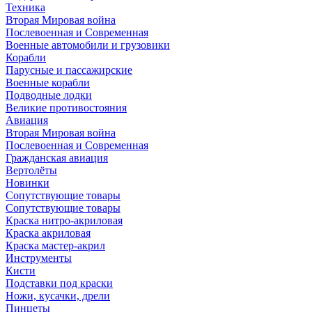
Техника
Вторая Мировая война
Послевоенная и Современная
Военные автомобили и грузовики
Корабли
Парусные и пассажирские
Военные корабли
Подводные лодки
Великие противостояния
Авиация
Вторая Мировая война
Послевоенная и Современная
Гражданская авиация
Вертолёты
Новинки
Сопутствующие товары
Сопутствующие товары
Краска нитро-акриловая
Краска акриловая
Краска мастер-акрил
Инструменты
Кисти
Подставки под краски
Ножи, кусачки, дрели
Пинцеты