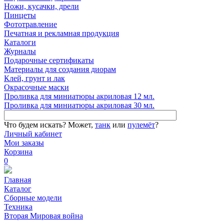
Ножи, кусачки, дрели
Пинцеты
Фототравление
Печатная и рекламная продукция
Каталоги
Журналы
Подарочные сертификаты
Материалы для создания диорам
Клей, грунт и лак
Окрасочные маски
Проливка для миниатюры акриловая 12 мл.
Проливка для миниатюры акриловая 30 мл.
Что будем искать?
Может,
танк
или
пулемёт
?
Личный кабинет
Мои заказы
Корзина
0
Главная
Каталог
Сборные модели
Техника
Вторая Мировая война