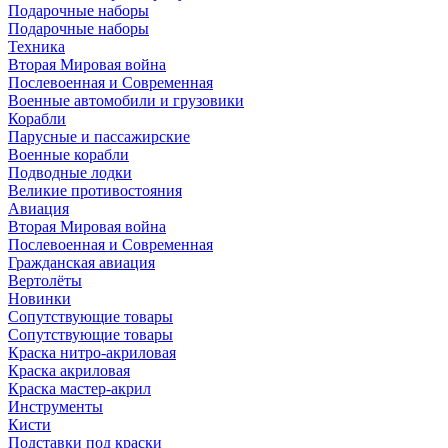
Подарочные наборы
Подарочные наборы
Техника
Вторая Мировая война
Послевоенная и Современная
Военные автомобили и грузовики
Корабли
Парусные и пассажирские
Военные корабли
Подводные лодки
Великие противостояния
Авиация
Вторая Мировая война
Послевоенная и Современная
Гражданская авиация
Вертолёты
Новинки
Сопутствующие товары
Сопутствующие товары
Краска нитро-акриловая
Краска акриловая
Краска мастер-акрил
Инструменты
Кисти
Подставки под краски