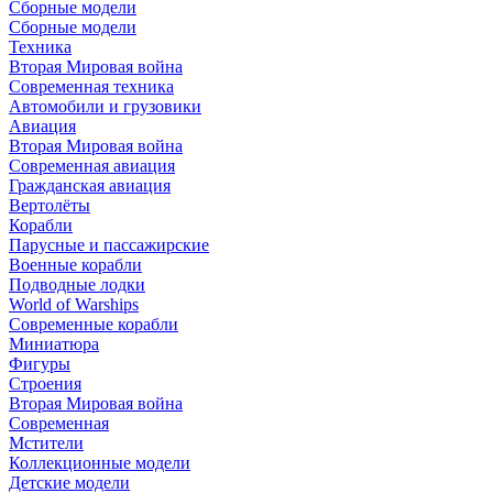
Сборные модели
Сборные модели
Техника
Вторая Мировая война
Современная техника
Автомобили и грузовики
Авиация
Вторая Мировая война
Современная авиация
Гражданская авиация
Вертолёты
Корабли
Парусные и пассажирские
Военные корабли
Подводные лодки
World of Warships
Современные корабли
Миниатюра
Фигуры
Строения
Вторая Мировая война
Современная
Мстители
Коллекционные модели
Детские модели