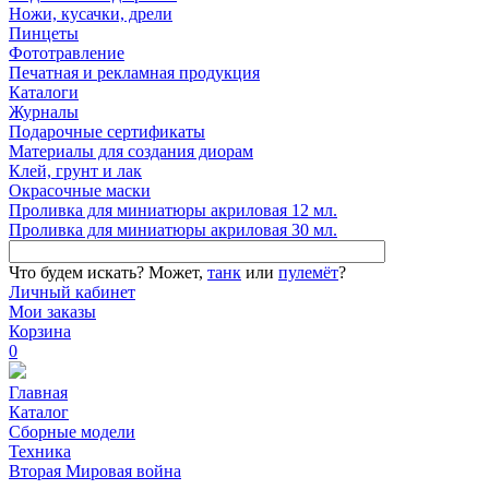
Ножи, кусачки, дрели
Пинцеты
Фототравление
Печатная и рекламная продукция
Каталоги
Журналы
Подарочные сертификаты
Материалы для создания диорам
Клей, грунт и лак
Окрасочные маски
Проливка для миниатюры акриловая 12 мл.
Проливка для миниатюры акриловая 30 мл.
Что будем искать?
Может,
танк
или
пулемёт
?
Личный кабинет
Мои заказы
Корзина
0
Главная
Каталог
Сборные модели
Техника
Вторая Мировая война