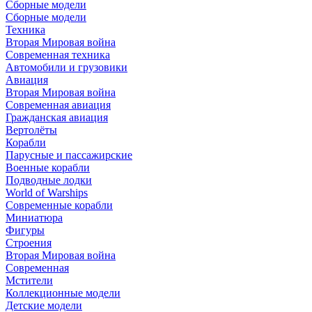
Сборные модели
Сборные модели
Техника
Вторая Мировая война
Современная техника
Автомобили и грузовики
Авиация
Вторая Мировая война
Современная авиация
Гражданская авиация
Вертолёты
Корабли
Парусные и пассажирские
Военные корабли
Подводные лодки
World of Warships
Современные корабли
Миниатюра
Фигуры
Строения
Вторая Мировая война
Современная
Мстители
Коллекционные модели
Детские модели