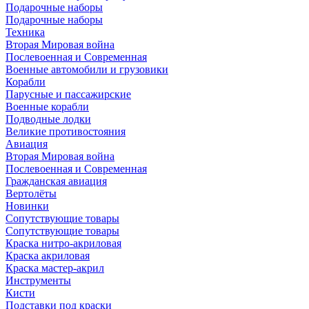
Подарочные наборы
Подарочные наборы
Техника
Вторая Мировая война
Послевоенная и Современная
Военные автомобили и грузовики
Корабли
Парусные и пассажирские
Военные корабли
Подводные лодки
Великие противостояния
Авиация
Вторая Мировая война
Послевоенная и Современная
Гражданская авиация
Вертолёты
Новинки
Сопутствующие товары
Сопутствующие товары
Краска нитро-акриловая
Краска акриловая
Краска мастер-акрил
Инструменты
Кисти
Подставки под краски