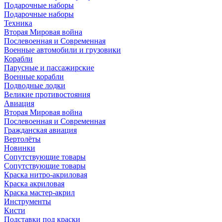
Подарочные наборы
Подарочные наборы
Техника
Вторая Мировая война
Послевоенная и Современная
Военные автомобили и грузовики
Корабли
Парусные и пассажирские
Военные корабли
Подводные лодки
Великие противостояния
Авиация
Вторая Мировая война
Послевоенная и Современная
Гражданская авиация
Вертолёты
Новинки
Сопутствующие товары
Сопутствующие товары
Краска нитро-акриловая
Краска акриловая
Краска мастер-акрил
Инструменты
Кисти
Подставки под краски