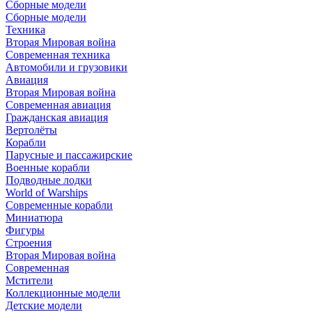
Сборные модели
Сборные модели
Техника
Вторая Мировая война
Современная техника
Автомобили и грузовики
Авиация
Вторая Мировая война
Современная авиация
Гражданская авиация
Вертолёты
Корабли
Парусные и пассажирские
Военные корабли
Подводные лодки
World of Warships
Современные корабли
Миниатюра
Фигуры
Строения
Вторая Мировая война
Современная
Мстители
Коллекционные модели
Детские модели