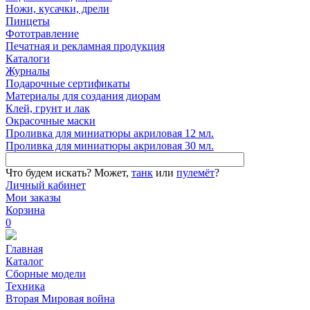
Ножи, кусачки, дрели
Пинцеты
Фототравление
Печатная и рекламная продукция
Каталоги
Журналы
Подарочные сертификаты
Материалы для создания диорам
Клей, грунт и лак
Окрасочные маски
Проливка для миниатюры акриловая 12 мл.
Проливка для миниатюры акриловая 30 мл.
Что будем искать?
Может,
танк
или
пулемёт
?
Личный кабинет
Мои заказы
Корзина
0
Главная
Каталог
Сборные модели
Техника
Вторая Мировая война