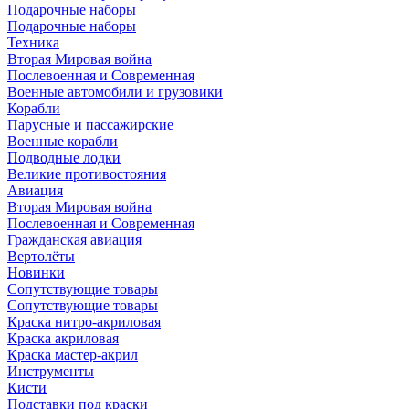
Подарочные наборы
Подарочные наборы
Техника
Вторая Мировая война
Послевоенная и Современная
Военные автомобили и грузовики
Корабли
Парусные и пассажирские
Военные корабли
Подводные лодки
Великие противостояния
Авиация
Вторая Мировая война
Послевоенная и Современная
Гражданская авиация
Вертолёты
Новинки
Сопутствующие товары
Сопутствующие товары
Краска нитро-акриловая
Краска акриловая
Краска мастер-акрил
Инструменты
Кисти
Подставки под краски