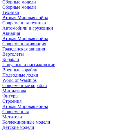
Сборные модели
Сборные модели
Техника
Вторая Мировая война
Современная техника
Автомобили и грузовики
Авиация
Вторая Мировая война
Современная авиация
Гражданская авиация
Вертолёты
Корабли
Парусные и пассажирские
Военные корабли
Подводные лодки
World of Warships
Современные корабли
Миниатюра
Фигуры
Строения
Вторая Мировая война
Современная
Мстители
Коллекционные модели
Детские модели