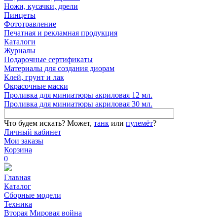
Ножи, кусачки, дрели
Пинцеты
Фототравление
Печатная и рекламная продукция
Каталоги
Журналы
Подарочные сертификаты
Материалы для создания диорам
Клей, грунт и лак
Окрасочные маски
Проливка для миниатюры акриловая 12 мл.
Проливка для миниатюры акриловая 30 мл.
Что будем искать?
Может,
танк
или
пулемёт
?
Личный кабинет
Мои заказы
Корзина
0
Главная
Каталог
Сборные модели
Техника
Вторая Мировая война