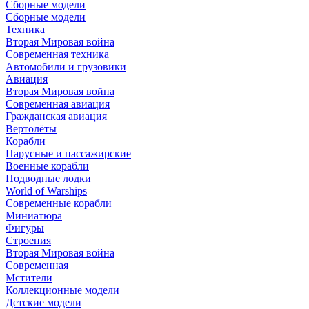
Сборные модели
Сборные модели
Техника
Вторая Мировая война
Современная техника
Автомобили и грузовики
Авиация
Вторая Мировая война
Современная авиация
Гражданская авиация
Вертолёты
Корабли
Парусные и пассажирские
Военные корабли
Подводные лодки
World of Warships
Современные корабли
Миниатюра
Фигуры
Строения
Вторая Мировая война
Современная
Мстители
Коллекционные модели
Детские модели