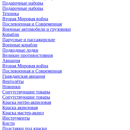
Подарочные наборы
Подарочные наборы
Техника
Вторая Мировая война
Послевоенная и Современная
Военные автомобили и грузовики
Корабли
Парусные и пассажирские
Военные корабли
Подводные лодки
Великие противостояния
Авиация
Вторая Мировая война
Послевоенная и Современная
Гражданская авиация
Вертолёты
Новинки
Сопутствующие товары
Сопутствующие товары
Краска нитро-акриловая
Краска акриловая
Краска мастер-акрил
Инструменты
Кисти
Подставки под краски