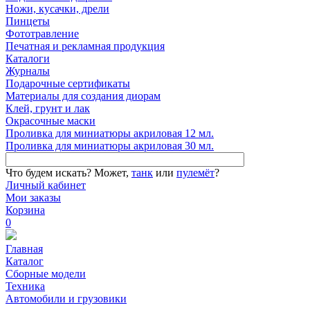
Ножи, кусачки, дрели
Пинцеты
Фототравление
Печатная и рекламная продукция
Каталоги
Журналы
Подарочные сертификаты
Материалы для создания диорам
Клей, грунт и лак
Окрасочные маски
Проливка для миниатюры акриловая 12 мл.
Проливка для миниатюры акриловая 30 мл.
Что будем искать?
Может,
танк
или
пулемёт
?
Личный кабинет
Мои заказы
Корзина
0
Главная
Каталог
Сборные модели
Техника
Автомобили и грузовики