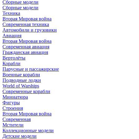
Сборные модели
Сборные модели
Техника
Вторая Мировая война
Современная техника
Автомобили и грузовики
Авиация
Вторая Мировая война
Современная авиация
Гражданская авиация
Вертолёты
Корабли
Парусные и пассажирские
Военные корабли
Подводные лодки
World of Warships
Современные корабли
Миниатюра
Фигуры
Строения
Вторая Мировая война
Современная
Мстители
Коллекционные модели
Детские модели