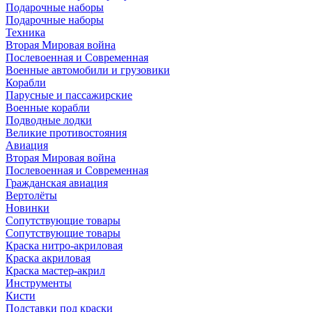
Подарочные наборы
Подарочные наборы
Техника
Вторая Мировая война
Послевоенная и Современная
Военные автомобили и грузовики
Корабли
Парусные и пассажирские
Военные корабли
Подводные лодки
Великие противостояния
Авиация
Вторая Мировая война
Послевоенная и Современная
Гражданская авиация
Вертолёты
Новинки
Сопутствующие товары
Сопутствующие товары
Краска нитро-акриловая
Краска акриловая
Краска мастер-акрил
Инструменты
Кисти
Подставки под краски