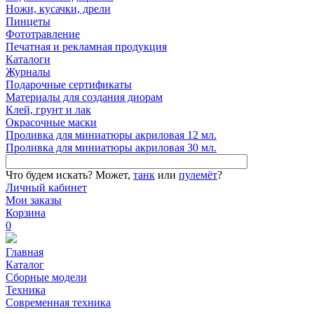
Ножи, кусачки, дрели
Пинцеты
Фототравление
Печатная и рекламная продукция
Каталоги
Журналы
Подарочные сертификаты
Материалы для создания диорам
Клей, грунт и лак
Окрасочные маски
Проливка для миниатюры акриловая 12 мл.
Проливка для миниатюры акриловая 30 мл.
Что будем искать?
Может,
танк
или
пулемёт
?
Личный кабинет
Мои заказы
Корзина
0
Главная
Каталог
Сборные модели
Техника
Современная техника