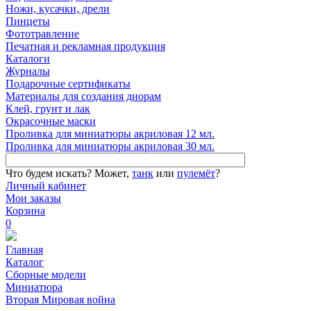
Ножи, кусачки, дрели
Пинцеты
Фототравление
Печатная и рекламная продукция
Каталоги
Журналы
Подарочные сертификаты
Материалы для создания диорам
Клей, грунт и лак
Окрасочные маски
Проливка для миниатюры акриловая 12 мл.
Проливка для миниатюры акриловая 30 мл.
Что будем искать?
Может,
танк
или
пулемёт
?
Личный кабинет
Мои заказы
Корзина
0
Главная
Каталог
Сборные модели
Миниатюра
Вторая Мировая война