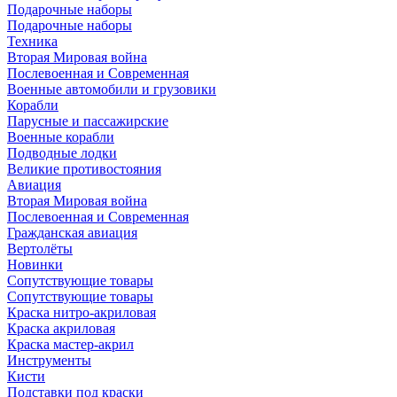
Подарочные наборы
Подарочные наборы
Техника
Вторая Мировая война
Послевоенная и Современная
Военные автомобили и грузовики
Корабли
Парусные и пассажирские
Военные корабли
Подводные лодки
Великие противостояния
Авиация
Вторая Мировая война
Послевоенная и Современная
Гражданская авиация
Вертолёты
Новинки
Сопутствующие товары
Сопутствующие товары
Краска нитро-акриловая
Краска акриловая
Краска мастер-акрил
Инструменты
Кисти
Подставки под краски