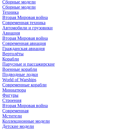
Сборные модели
Сборные модели
Техника
Вторая Мировая война
Современная техника
Автомобили и грузовики
Авиация
Вторая Мировая война
Современная авиация
Гражданская авиация
Вертолёты
Корабли
Парусные и пассажирские
Военные корабли
Подводные лодки
World of Warships
Современные корабли
Миниатюра
Фигуры
Строения
Вторая Мировая война
Современная
Мстители
Коллекционные модели
Детские модели