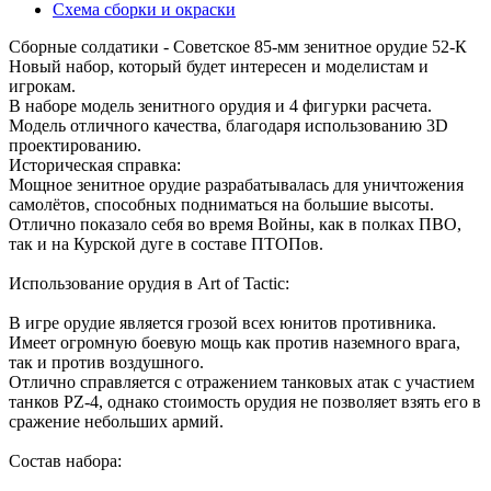
Схема сборки и окраски
Сборные солдатики - Советское 85-мм зенитное орудие 52-К
Новый набор, который будет интересен и моделистам и
игрокам.
В наборе модель зенитного орудия и 4 фигурки расчета.
Модель отличного качества, благодаря использованию 3D
проектированию.
Историческая справка:
Мощное зенитное орудие разрабатывалась для уничтожения
самолётов, способных подниматься на большие высоты.
Отлично показало себя во время Войны, как в полках ПВО,
так и на Курской дуге в составе ПТОПов.
Использование орудия в Art of Tactic:
В игре орудие является грозой всех юнитов противника.
Имеет огромную боевую мощь как против наземного врага,
так и против воздушного.
Отлично справляется с отражением танковых атак с участием
танков PZ-4, однако стоимость орудия не позволяет взять его в
сражение небольших армий.
Состав набора: