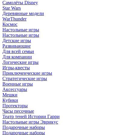
Самолёты Disney
Star Wars
Деревянные модели
WarThunder
Космос
Настольные игры
Настольные игры
Детские игры
Развивающие
Для всей семьи
Для компании
Логические игры
Игры-квесты
Приключенческие игры
Стратегические игры
Военные игры
Аксессуары
Мешки
Кубики
Протекторы
Часы песочные
Театр теней Истории Гарри
Настольные игры Эврикус
Подарочные наборы
Подарочные наборы