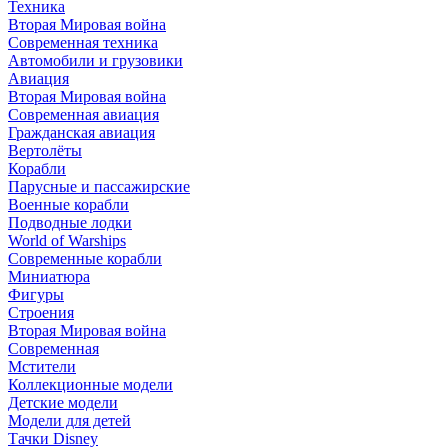
Техника
Вторая Мировая война
Современная техника
Автомобили и грузовики
Авиация
Вторая Мировая война
Современная авиация
Гражданская авиация
Вертолёты
Корабли
Парусные и пассажирские
Военные корабли
Подводные лодки
World of Warships
Современные корабли
Миниатюра
Фигуры
Строения
Вторая Мировая война
Современная
Мстители
Коллекционные модели
Детские модели
Модели для детей
Тачки Disney