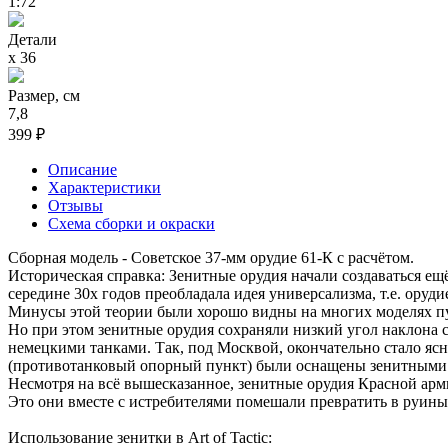
1:72
Детали
х 36
Размер, см
7,8
399 ₽
Описание
Характеристики
Отзывы
Схема сборки и окраски
Сборная модель - Советское 37-мм орудие 61-К с расчётом.
Историческая справка: Зенитные орудия начали создаваться е
середине 30х годов преобладала идея универсализма, т.е. оруд
Минусы этой теории были хорошо видны на многих моделях пу
Но при этом зенитные орудия сохраняли низкий угол наклона 
немецкими танками. Так, под Москвой, окончательно стало яс
(противотанковый опорный пункт) были оснащены зенитными ор
Несмотря на всё вышесказанное, зенитные орудия Красной ар
Это они вместе с истребителями помешали превратить в руины
Использование зенитки в Art of Tactic: