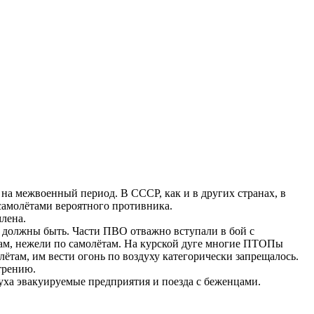
на межвоенный период. В СССР, как и в других странах, в
 самолётами вероятного противника.
лена.
и должны быть. Части ПВО отважно вступали в бой с
нкам, нежели по самолётам. На курской дуге многие ПТОПы
там, им вести огонь по воздуху категорически запрещалось.
трению.
уха эвакуируемые предприятия и поезда с беженцами.