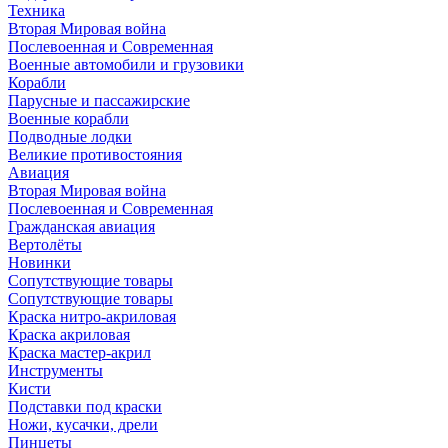
Техника
Вторая Мировая война
Послевоенная и Современная
Военные автомобили и грузовики
Корабли
Парусные и пассажирские
Военные корабли
Подводные лодки
Великие противостояния
Авиация
Вторая Мировая война
Послевоенная и Современная
Гражданская авиация
Вертолёты
Новинки
Сопутствующие товары
Сопутствующие товары
Краска нитро-акриловая
Краска акриловая
Краска мастер-акрил
Инструменты
Кисти
Подставки под краски
Ножи, кусачки, дрели
Пинцеты