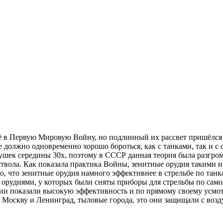
щё в Первую Мировую Войну, но подлинный их рассвет пришёлся 
ие должно одновременно хорошо бороться, как с танками, так и с
шек середины 30х, поэтому в СССР данная теория была разгром
ствола. Как показала практика Войны, зенитные орудия такими 
но, что зенитные орудия намного эффективнее в стрельбе по та
удиями, у которых были сняты приборы для стрельбы по самолё
мии показали высокую эффективность и по прямому своему усмо
 Москву и Ленинград, тыловые города, это они защищали с возд