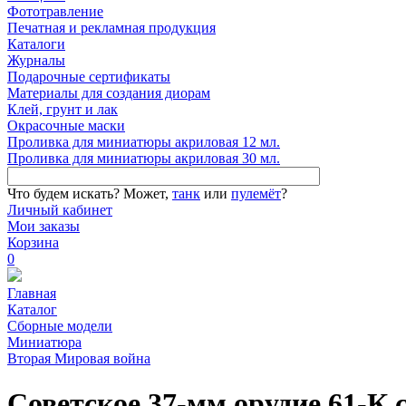
Фототравление
Печатная и рекламная продукция
Каталоги
Журналы
Подарочные сертификаты
Материалы для создания диорам
Клей, грунт и лак
Окрасочные маски
Проливка для миниатюры акриловая 12 мл.
Проливка для миниатюры акриловая 30 мл.
Что будем искать?
Может,
танк
или
пулемёт
?
Личный кабинет
Мои заказы
Корзина
0
Главная
Каталог
Сборные модели
Миниатюра
Вторая Мировая война
Советское 37-мм орудие 61-К 