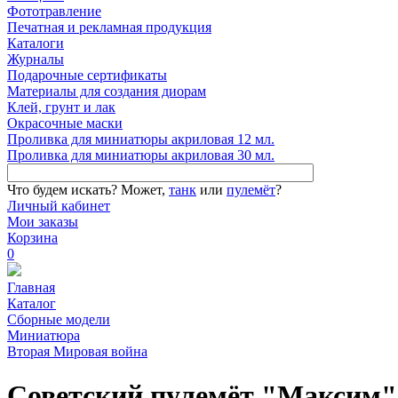
Фототравление
Печатная и рекламная продукция
Каталоги
Журналы
Подарочные сертификаты
Материалы для создания диорам
Клей, грунт и лак
Окрасочные маски
Проливка для миниатюры акриловая 12 мл.
Проливка для миниатюры акриловая 30 мл.
Что будем искать?
Может,
танк
или
пулемёт
?
Личный кабинет
Мои заказы
Корзина
0
Главная
Каталог
Сборные модели
Миниатюра
Вторая Мировая война
Советский пулемёт "Максим" с