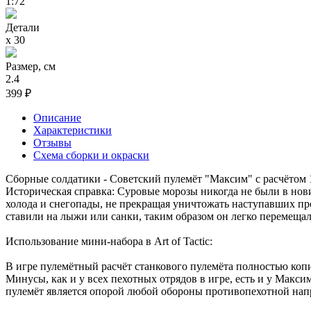
1:72
Детали
х 30
Размер, см
2.4
399 ₽
Описание
Характеристики
Отзывы
Схема сборки и окраски
Сборные солдатики - Советский пулемёт "Максим" с расчётом 1
Историческая справка: Суровые морозы никогда не были в нов
холода и снегопады, не прекращая уничтожать наступавших про
ставили на лыжи или санки, таким образом он легко перемещал
Использование мини-набора в Art of Tactic:
В игре пулемётный расчёт станкового пулемёта полностью коп
Минусы, как и у всех пехотных отрядов в игре, есть и у Макси
пулемёт является опорой любой обороны противопехотной нап