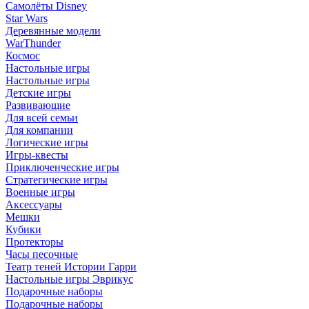
Самолёты Disney
Star Wars
Деревянные модели
WarThunder
Космос
Настольные игры
Настольные игры
Детские игры
Развивающие
Для всей семьи
Для компании
Логические игры
Игры-квесты
Приключенческие игры
Стратегические игры
Военные игры
Аксессуары
Мешки
Кубики
Протекторы
Часы песочные
Театр теней Истории Гарри
Настольные игры Эврикус
Подарочные наборы
Подарочные наборы