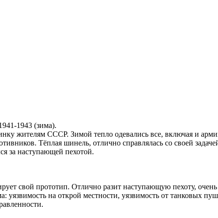
941-1943 (зима).
инку жителям СССР. Зимой тепло одевались все, включая и арм
тивников. Тёплая шинель, отлично справлялась со своей задачей
ся за наступающей пехотой.
ирует свой прототип. Отлично разит наступающую пехоту, очень
ма: уязвимость на открой местности, уязвимость от танковых пу
равленности.