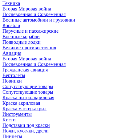
Техника
Вторая Мировая война
Послевоенная и Современная
Военные автомобили и грузовики
Корабли
Парусные и пассажирские
Военные корабли
Подводные лодки
Великие противостояния
Авиация
Вторая Мировая война
Послевоенная и Современная
Гражданская авиация
Вертолёты
Новинки
Сопутствующие товары
Сопутствующие товары
Краска нитро-акриловая
Краска акриловая
Краска мастер-акрил
Инструменты
Кисти
Подставки под краски
Ножи, кусачки, дрели
Пинцеты