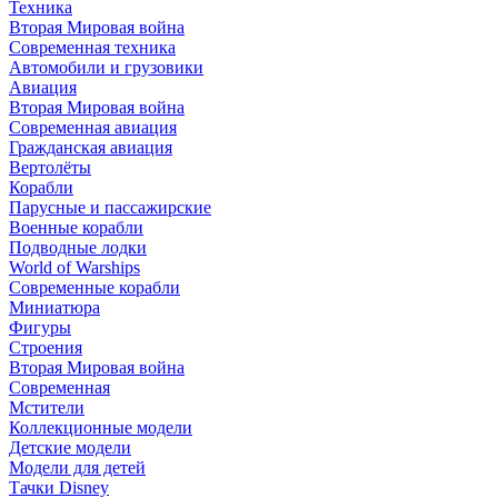
Техника
Вторая Мировая война
Современная техника
Автомобили и грузовики
Авиация
Вторая Мировая война
Современная авиация
Гражданская авиация
Вертолёты
Корабли
Парусные и пассажирские
Военные корабли
Подводные лодки
World of Warships
Современные корабли
Миниатюра
Фигуры
Строения
Вторая Мировая война
Современная
Мстители
Коллекционные модели
Детские модели
Модели для детей
Тачки Disney