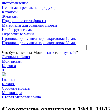
Фототравление
Печатная и рекламная продукция
Каталоги
Журналы
Подарочные сертификаты
Материалы для создания диорам
Клей, грунт и лак
Окрасочные маски
Проливка для миниатюры акриловая 12 мл.
Проливка для миниатюры акриловая 30 мл.
Что будем искать?
Может,
танк
или
пулемёт
?
Личный кабинет
Мои заказы
Корзина
0
Главная
Каталог
Сборные модели
Миниатюра
Вторая Мировая война
Советские санитары 1941-194