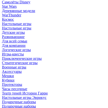
Самолёты Disney
Star Wars
Деревянные модели
WarThunder
Космос
Настольные игры
Настольные игры
Детские игры
Развивающие
Для всей семьи
Для компании
Логические игры
Игры-квесты
Приключенческие игры
Стратегические игры
Военные игры
Аксессуары
Мешки
Кубики
Протекторы
Часы песочные
Театр теней Истории Гарри
Настольные игры Эврикус
Подарочные наборы
Подарочные наборы