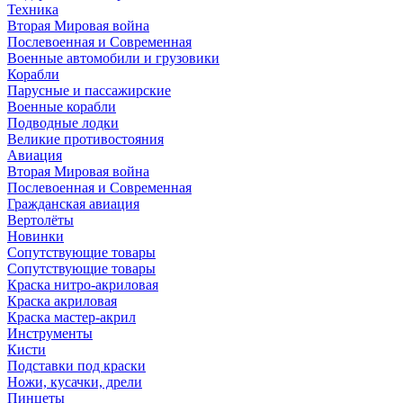
Техника
Вторая Мировая война
Послевоенная и Современная
Военные автомобили и грузовики
Корабли
Парусные и пассажирские
Военные корабли
Подводные лодки
Великие противостояния
Авиация
Вторая Мировая война
Послевоенная и Современная
Гражданская авиация
Вертолёты
Новинки
Сопутствующие товары
Сопутствующие товары
Краска нитро-акриловая
Краска акриловая
Краска мастер-акрил
Инструменты
Кисти
Подставки под краски
Ножи, кусачки, дрели
Пинцеты