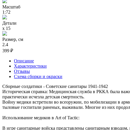
Масштаб
1:72
Детали
х 15
Размер, см
2.4
399 ₽
Описание
Характеристики
Отзывы
Схема сборки и окраски
Сборные солдатики - Советские санитары 1941-1942
Историческая справка: Медицинская служба в РККА была важн
практически исчезла детская смертность.
Войну медики встретили во всеоружии, по мобилизации в арми
тыловые госпитали раненых, выживали. Многие из них продол
Использование медиков в Art of Tactic:
В игре санитарные войска представлены санитарным взводом, к