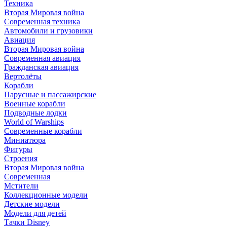
Техника
Вторая Мировая война
Современная техника
Автомобили и грузовики
Авиация
Вторая Мировая война
Современная авиация
Гражданская авиация
Вертолёты
Корабли
Парусные и пассажирские
Военные корабли
Подводные лодки
World of Warships
Современные корабли
Миниатюра
Фигуры
Строения
Вторая Мировая война
Современная
Мстители
Коллекционные модели
Детские модели
Модели для детей
Тачки Disney