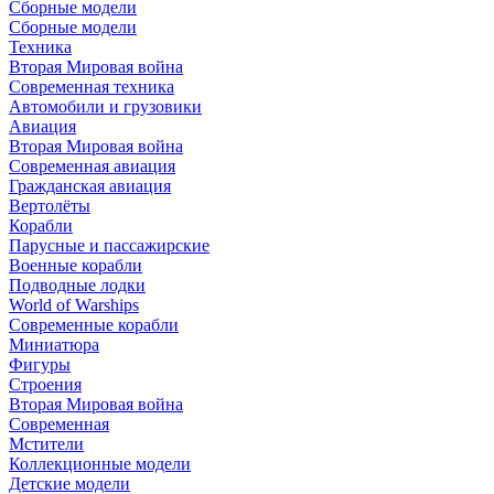
Сборные модели
Сборные модели
Техника
Вторая Мировая война
Современная техника
Автомобили и грузовики
Авиация
Вторая Мировая война
Современная авиация
Гражданская авиация
Вертолёты
Корабли
Парусные и пассажирские
Военные корабли
Подводные лодки
World of Warships
Современные корабли
Миниатюра
Фигуры
Строения
Вторая Мировая война
Современная
Мстители
Коллекционные модели
Детские модели