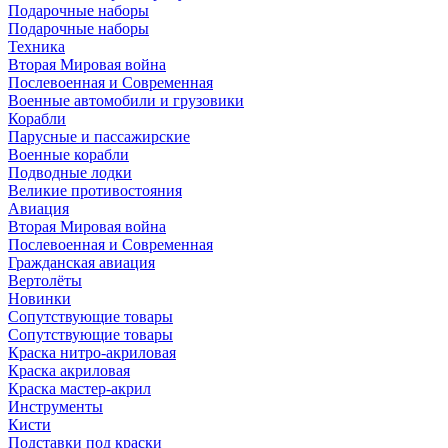
Подарочные наборы
Подарочные наборы
Техника
Вторая Мировая война
Послевоенная и Современная
Военные автомобили и грузовики
Корабли
Парусные и пассажирские
Военные корабли
Подводные лодки
Великие противостояния
Авиация
Вторая Мировая война
Послевоенная и Современная
Гражданская авиация
Вертолёты
Новинки
Сопутствующие товары
Сопутствующие товары
Краска нитро-акриловая
Краска акриловая
Краска мастер-акрил
Инструменты
Кисти
Подставки под краски