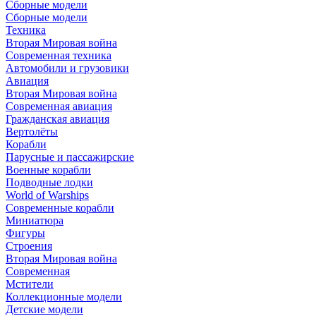
Сборные модели
Сборные модели
Техника
Вторая Мировая война
Современная техника
Автомобили и грузовики
Авиация
Вторая Мировая война
Современная авиация
Гражданская авиация
Вертолёты
Корабли
Парусные и пассажирские
Военные корабли
Подводные лодки
World of Warships
Современные корабли
Миниатюра
Фигуры
Строения
Вторая Мировая война
Современная
Мстители
Коллекционные модели
Детские модели