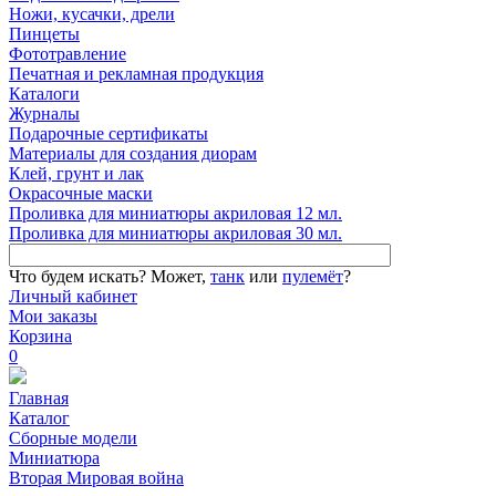
Ножи, кусачки, дрели
Пинцеты
Фототравление
Печатная и рекламная продукция
Каталоги
Журналы
Подарочные сертификаты
Материалы для создания диорам
Клей, грунт и лак
Окрасочные маски
Проливка для миниатюры акриловая 12 мл.
Проливка для миниатюры акриловая 30 мл.
Что будем искать?
Может,
танк
или
пулемёт
?
Личный кабинет
Мои заказы
Корзина
0
Главная
Каталог
Сборные модели
Миниатюра
Вторая Мировая война