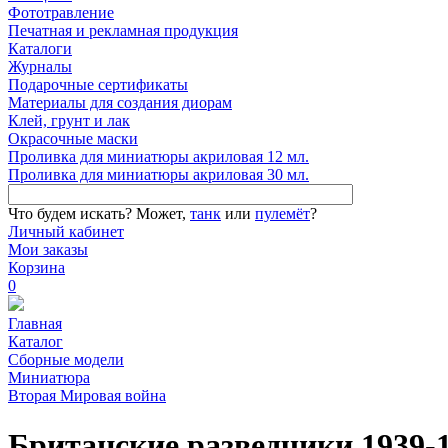
Фототравление
Печатная и рекламная продукция
Каталоги
Журналы
Подарочные сертификаты
Материалы для создания диорам
Клей, грунт и лак
Окрасочные маски
Проливка для миниатюры акриловая 12 мл.
Проливка для миниатюры акриловая 30 мл.
Что будем искать?
Может,
танк
или
пулемёт
?
Личный кабинет
Мои заказы
Корзина
0
Главная
Каталог
Сборные модели
Миниатюра
Вторая Мировая война
Британские разведчики 1939-