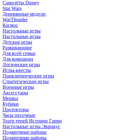
Самолёты Disney
Star Wars
Деревянные модели
WarThunder
Космос
Настольные игры
Настольные игры
Детские игры
Развивающие
Для всей семьи
Для компании
Логические игры
Игры-квесты
Приключенческие игры
Стратегические игры
Военные игры
Аксессуары
Мешки
Кубики
Протекторы
Часы песочные
Театр теней Истории Гарри
Настольные игры Эврикус
Подарочные наборы
Подарочные наборы