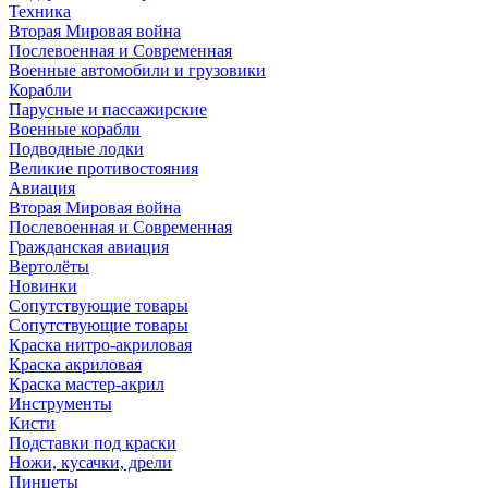
Техника
Вторая Мировая война
Послевоенная и Современная
Военные автомобили и грузовики
Корабли
Парусные и пассажирские
Военные корабли
Подводные лодки
Великие противостояния
Авиация
Вторая Мировая война
Послевоенная и Современная
Гражданская авиация
Вертолёты
Новинки
Сопутствующие товары
Сопутствующие товары
Краска нитро-акриловая
Краска акриловая
Краска мастер-акрил
Инструменты
Кисти
Подставки под краски
Ножи, кусачки, дрели
Пинцеты