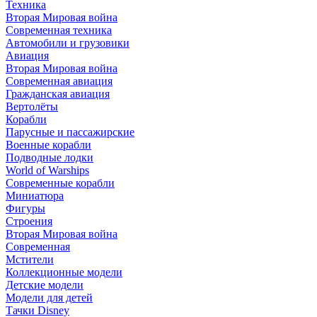
Техника
Вторая Мировая война
Современная техника
Автомобили и грузовики
Авиация
Вторая Мировая война
Современная авиация
Гражданская авиация
Вертолёты
Корабли
Парусные и пассажирские
Военные корабли
Подводные лодки
World of Warships
Современные корабли
Миниатюра
Фигуры
Строения
Вторая Мировая война
Современная
Мстители
Коллекционные модели
Детские модели
Модели для детей
Тачки Disney