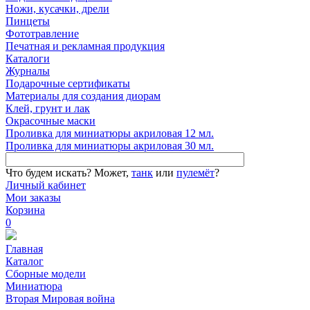
Ножи, кусачки, дрели
Пинцеты
Фототравление
Печатная и рекламная продукция
Каталоги
Журналы
Подарочные сертификаты
Материалы для создания диорам
Клей, грунт и лак
Окрасочные маски
Проливка для миниатюры акриловая 12 мл.
Проливка для миниатюры акриловая 30 мл.
Что будем искать?
Может,
танк
или
пулемёт
?
Личный кабинет
Мои заказы
Корзина
0
Главная
Каталог
Сборные модели
Миниатюра
Вторая Мировая война