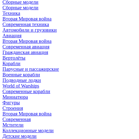
Сборные модели
Сборные модели
Техника
Вторая Мировая война
Современная техника
Автомобили и грузовики
Авиация
Вторая Мировая война
Современная авиация
Гражданская авиация
Вертолёты
Корабли
Парусные и пассажирские
Военные корабли
Подводные лодки
World of Warships
Современные корабли
Миниатюра
Фигуры
Строения
Вторая Мировая война
Современная
Мстители
Коллекционные модели
Детские модели