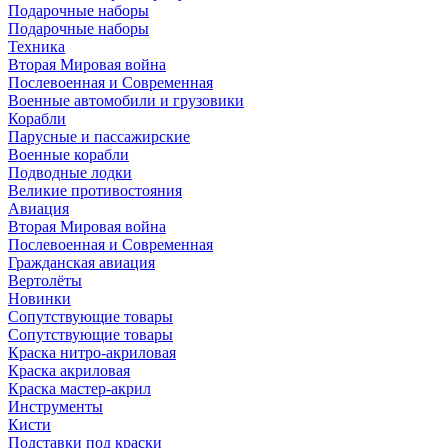
Подарочные наборы
Подарочные наборы
Техника
Вторая Мировая война
Послевоенная и Современная
Военные автомобили и грузовики
Корабли
Парусные и пассажирские
Военные корабли
Подводные лодки
Великие противостояния
Авиация
Вторая Мировая война
Послевоенная и Современная
Гражданская авиация
Вертолёты
Новинки
Сопутствующие товары
Сопутствующие товары
Краска нитро-акриловая
Краска акриловая
Краска мастер-акрил
Инструменты
Кисти
Подставки под краски