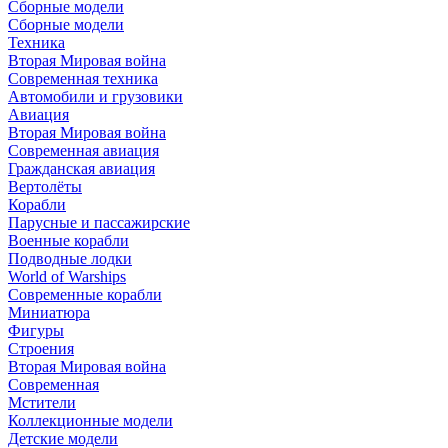
Сборные модели
Сборные модели
Техника
Вторая Мировая война
Современная техника
Автомобили и грузовики
Авиация
Вторая Мировая война
Современная авиация
Гражданская авиация
Вертолёты
Корабли
Парусные и пассажирские
Военные корабли
Подводные лодки
World of Warships
Современные корабли
Миниатюра
Фигуры
Строения
Вторая Мировая война
Современная
Мстители
Коллекционные модели
Детские модели