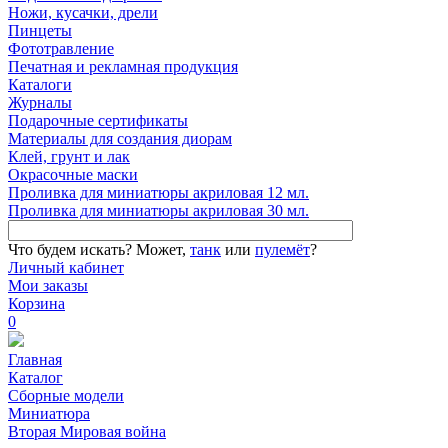
Ножи, кусачки, дрели
Пинцеты
Фототравление
Печатная и рекламная продукция
Каталоги
Журналы
Подарочные сертификаты
Материалы для создания диорам
Клей, грунт и лак
Окрасочные маски
Проливка для миниатюры акриловая 12 мл.
Проливка для миниатюры акриловая 30 мл.
Что будем искать?
Может,
танк
или
пулемёт
?
Личный кабинет
Мои заказы
Корзина
0
Главная
Каталог
Сборные модели
Миниатюра
Вторая Мировая война