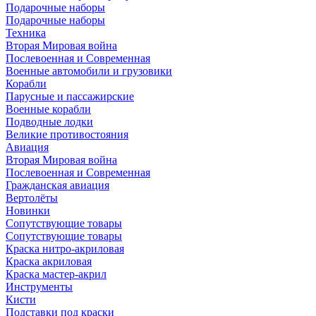
Подарочные наборы
Подарочные наборы
Техника
Вторая Мировая война
Послевоенная и Современная
Военные автомобили и грузовики
Корабли
Парусные и пассажирские
Военные корабли
Подводные лодки
Великие противостояния
Авиация
Вторая Мировая война
Послевоенная и Современная
Гражданская авиация
Вертолёты
Новинки
Сопутствующие товары
Сопутствующие товары
Краска нитро-акриловая
Краска акриловая
Краска мастер-акрил
Инструменты
Кисти
Подставки под краски