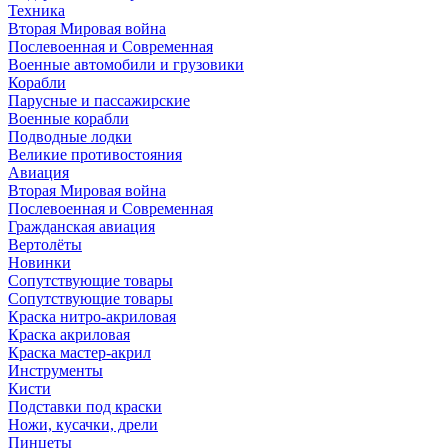
Техника
Вторая Мировая война
Послевоенная и Современная
Военные автомобили и грузовики
Корабли
Парусные и пассажирские
Военные корабли
Подводные лодки
Великие противостояния
Авиация
Вторая Мировая война
Послевоенная и Современная
Гражданская авиация
Вертолёты
Новинки
Сопутствующие товары
Сопутствующие товары
Краска нитро-акриловая
Краска акриловая
Краска мастер-акрил
Инструменты
Кисти
Подставки под краски
Ножи, кусачки, дрели
Пинцеты