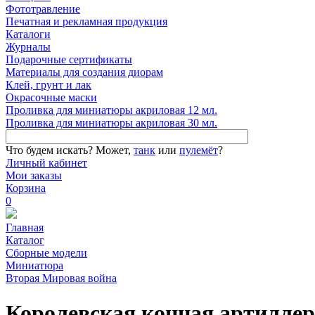
Фототравление
Печатная и рекламная продукция
Каталоги
Журналы
Подарочные сертификаты
Материалы для создания диорам
Клей, грунт и лак
Окрасочные маски
Проливка для миниатюры акриловая 12 мл.
Проливка для миниатюры акриловая 30 мл.
Что будем искать?
Может,
танк
или
пулемёт
?
Личный кабинет
Мои заказы
Корзина
0
Главная
Каталог
Сборные модели
Миниатюра
Вторая Мировая война
Королевская конная артилле