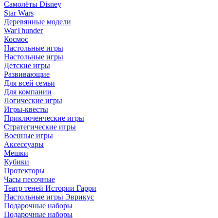
Самолёты Disney
Star Wars
Деревянные модели
WarThunder
Космос
Настольные игры
Настольные игры
Детские игры
Развивающие
Для всей семьи
Для компании
Логические игры
Игры-квесты
Приключенческие игры
Стратегические игры
Военные игры
Аксессуары
Мешки
Кубики
Протекторы
Часы песочные
Театр теней Истории Гарри
Настольные игры Эврикус
Подарочные наборы
Подарочные наборы