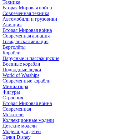
Техника
Вторая Мировая война
Современная техника
Автомобили и грузовики
Авиация
Вторая Мировая война
Современная авиация
Гражданская авиация
Вертолёты
Корабли
Парусные и пассажирские
Военные корабли
Подводные лодки
World of Warships
Современные корабли
Миниатюра
Фигуры
Строения
Вторая Мировая война
Современная
Мстители
Коллекционные модели
Детские модели
Модели для детей
Тачки Disney