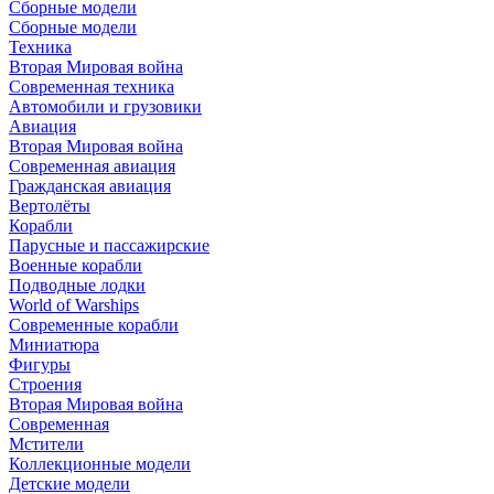
Сборные модели
Сборные модели
Техника
Вторая Мировая война
Современная техника
Автомобили и грузовики
Авиация
Вторая Мировая война
Современная авиация
Гражданская авиация
Вертолёты
Корабли
Парусные и пассажирские
Военные корабли
Подводные лодки
World of Warships
Современные корабли
Миниатюра
Фигуры
Строения
Вторая Мировая война
Современная
Мстители
Коллекционные модели
Детские модели