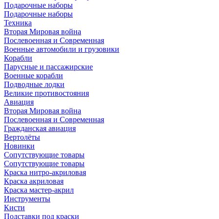
Подарочные наборы
Подарочные наборы
Техника
Вторая Мировая война
Послевоенная и Современная
Военные автомобили и грузовики
Корабли
Парусные и пассажирские
Военные корабли
Подводные лодки
Великие противостояния
Авиация
Вторая Мировая война
Послевоенная и Современная
Гражданская авиация
Вертолёты
Новинки
Сопутствующие товары
Сопутствующие товары
Краска нитро-акриловая
Краска акриловая
Краска мастер-акрил
Инструменты
Кисти
Подставки под краски