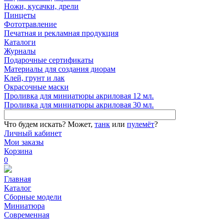
Ножи, кусачки, дрели
Пинцеты
Фототравление
Печатная и рекламная продукция
Каталоги
Журналы
Подарочные сертификаты
Материалы для создания диорам
Клей, грунт и лак
Окрасочные маски
Проливка для миниатюры акриловая 12 мл.
Проливка для миниатюры акриловая 30 мл.
Что будем искать?
Может,
танк
или
пулемёт
?
Личный кабинет
Мои заказы
Корзина
0
Главная
Каталог
Сборные модели
Миниатюра
Современная