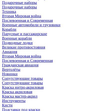
Подарочные наборы
Подарочные наборы
Техника
Вторая Мировая война
Послевоенная и Современная
Военные автомобили и грузовики
Корабли
Парусные и пассажирские
Военные корабли
Подводные лодки
Великие противостояния
Авиация
Вторая Мировая война
Послевоенная и Современная
Гражданская авиация
Вертолёты
Новинки
Сопутствующие товары
Сопутствующие товары
Краска нитро-акриловая
Краска акриловая
Краска мастер-акрил
Инструменты
Кисти
Подставки под краски