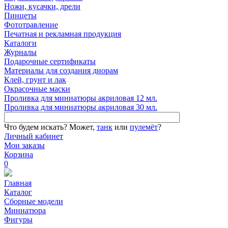
Ножи, кусачки, дрели
Пинцеты
Фототравление
Печатная и рекламная продукция
Каталоги
Журналы
Подарочные сертификаты
Материалы для создания диорам
Клей, грунт и лак
Окрасочные маски
Проливка для миниатюры акриловая 12 мл.
Проливка для миниатюры акриловая 30 мл.
Что будем искать?
Может,
танк
или
пулемёт
?
Личный кабинет
Мои заказы
Корзина
0
Главная
Каталог
Сборные модели
Миниатюра
Фигуры