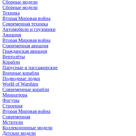
Сборные модели
Сборные модели
Техника
Вторая Мировая война
Современная техника
Автомобили и грузовики
Авиация
Вторая Мировая война
Современная авиация
Гражданская авиация
Вертолёты
Корабли
Парусные и пассажирские
Военные корабли
Подводные лодки
World of Warships
Современные корабли
Миниатюра
Фигуры
Строения
Вторая Мировая война
Современная
Мстители
Коллекционные модели
Детские модели