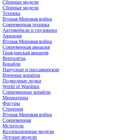
Сборные модели
Сборные модели
Техника
Вторая Мировая война
Современная техника
Автомобили и грузовики
Авиация
Вторая Мировая война
Современная авиация
Гражданская авиация
Вертолёты
Корабли
Парусные и пассажирские
Военные корабли
Подводные лодки
World of Warships
Современные корабли
Миниатюра
Фигуры
Строения
Вторая Мировая война
Современная
Мстители
Коллекционные модели
Детские модели