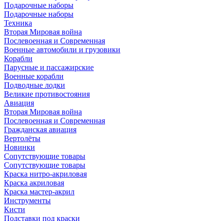
Подарочные наборы
Подарочные наборы
Техника
Вторая Мировая война
Послевоенная и Современная
Военные автомобили и грузовики
Корабли
Парусные и пассажирские
Военные корабли
Подводные лодки
Великие противостояния
Авиация
Вторая Мировая война
Послевоенная и Современная
Гражданская авиация
Вертолёты
Новинки
Сопутствующие товары
Сопутствующие товары
Краска нитро-акриловая
Краска акриловая
Краска мастер-акрил
Инструменты
Кисти
Подставки под краски