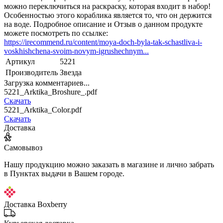
можно переключиться на раскраску, которая входит в набор!
Особенностью этого кораблика является то, что он держится
на воде. Подробное описание и Отзыв о данном продукте
можете посмотреть по ссылке:
https://irecommend.ru/content/moya-doch-byla-tak-schastliva-i-
voskhishchena-svoim-novym-igrushechnym...
Артикул
5221
Производитель
Звезда
Загрузка комментариев...
5221_Arktika_Broshure_.pdf
Скачать
5221_Arktika_Color.pdf
Скачать
Доставка
Самовывоз
Нашу продукцию можно заказать в магазине и лично забрать
в Пунктах выдачи в Вашем городе.
Доставка Boxberry