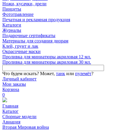
Ножи, кусачки, дрели
Пинцеты
Фототравление
Печатная и рекламная продукция
Каталоги
Журналы
Подарочные сертификаты
Материалы для создания диорам
Клей, грунт и лак
Окрасочные маски
Проливка для миниатюры акриловая 12 мл.
Проливка для миниатюры акриловая 30 мл.
Что будем искать?
Может,
танк
или
пулемёт
?
Личный кабинет
Мои заказы
Корзина
0
Главная
Каталог
Сборные модели
Авиация
Вторая Мировая война