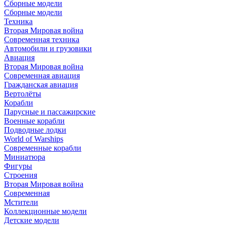
Сборные модели
Сборные модели
Техника
Вторая Мировая война
Современная техника
Автомобили и грузовики
Авиация
Вторая Мировая война
Современная авиация
Гражданская авиация
Вертолёты
Корабли
Парусные и пассажирские
Военные корабли
Подводные лодки
World of Warships
Современные корабли
Миниатюра
Фигуры
Строения
Вторая Мировая война
Современная
Мстители
Коллекционные модели
Детские модели