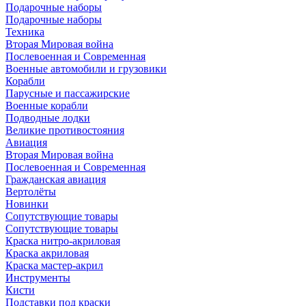
Подарочные наборы
Подарочные наборы
Техника
Вторая Мировая война
Послевоенная и Современная
Военные автомобили и грузовики
Корабли
Парусные и пассажирские
Военные корабли
Подводные лодки
Великие противостояния
Авиация
Вторая Мировая война
Послевоенная и Современная
Гражданская авиация
Вертолёты
Новинки
Сопутствующие товары
Сопутствующие товары
Краска нитро-акриловая
Краска акриловая
Краска мастер-акрил
Инструменты
Кисти
Подставки под краски