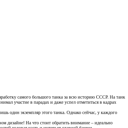
зработку самого большого танка за всю историю СССР. На танк
имал участие в парадах и даже успел отметиться в кадрах
ишь один экземпляр этого танка. Однако сейчас, у каждого
м дизайне! На что стоит обратить внимание – идеально
остей ходовая часть и интерьер главной башни.