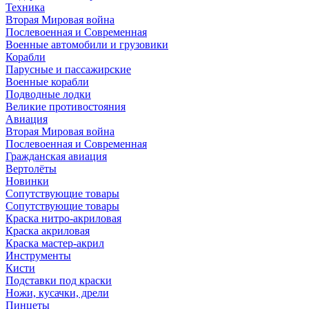
Техника
Вторая Мировая война
Послевоенная и Современная
Военные автомобили и грузовики
Корабли
Парусные и пассажирские
Военные корабли
Подводные лодки
Великие противостояния
Авиация
Вторая Мировая война
Послевоенная и Современная
Гражданская авиация
Вертолёты
Новинки
Сопутствующие товары
Сопутствующие товары
Краска нитро-акриловая
Краска акриловая
Краска мастер-акрил
Инструменты
Кисти
Подставки под краски
Ножи, кусачки, дрели
Пинцеты