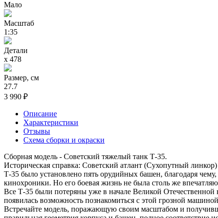
Мало
Масштаб
1:35
Детали
х 478
Размер, см
27.7
3 990 ₽
Описание
Характеристики
Отзывы
Схема сборки и окраски
Сборная модель - Советский тяжелый танк Т-35.
Историческая справка: Советский атлант (Сухопутный линкор)
Т-35 было установлено пять орудийных башен, благодаря чему,
кинохроники. Но его боевая жизнь не была столь же впечатля
Все Т-35 были потеряны уже в начале Великой Отечественной в
появилась возможность познакомиться с этой грозной машиной
Встречайте модель, поражающую своим масштабом и получивш
правильная геометрия корпуса и башен, полное соответствие 