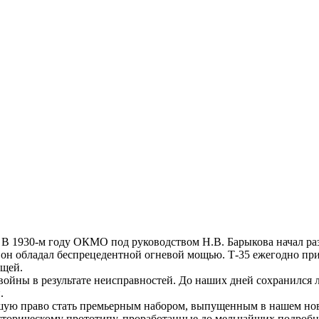
 В 1930-м году ОКМО под руководством Н.В. Барыкова начал ра
 он обладал беспрецедентной огневой мощью. Т-35 ежегодно прин
ющей.
ойны в результате неисправностей. До наших дней сохранился л
.
ую право стать премьерным набором, выпущенным в нашем ново
историческому прототипу, проработанные до мельчайших подробн