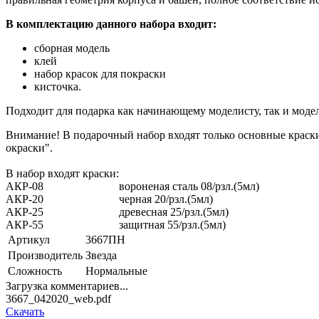
В комплектацию данного набора входит:
сборная модель
клей
набор красок для покраски
кисточка.
Подходит для подарка как начинающему моделисту, так и моде
Внимание! В подарочный набор входят только основные краски
окраски".
В набор входят краски:
АКР-08
вороненая сталь 08/рзл.(5мл)
АКР-20
черная 20/рзл.(5мл)
АКР-25
древесная 25/рзл.(5мл)
АКР-55
защитная 55/рзл.(5мл)
Артикул
3667ПН
Производитель
Звезда
Сложность
Нормальные
Загрузка комментариев...
3667_042020_web.pdf
Скачать