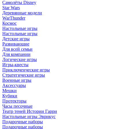
Самолёты Disney
Star Wars
Деревянные модели
WarThunder
Космос
Настольные игры
Настольные игры
Детские игры
Развивающие
Для всей семьи
Для компании
Логические игры
Игры-квесты
Приключенческие игры
Стратегические игры
Военные игры
Аксессуары
Мешки
Кубики
Протекторы
Часы песочные
Театр теней Истории Гарри
Настольные игры Эврикус
Подарочные наборы
Подарочные наборы