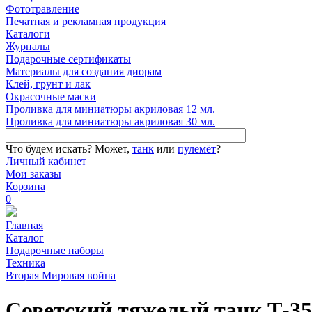
Фототравление
Печатная и рекламная продукция
Каталоги
Журналы
Подарочные сертификаты
Материалы для создания диорам
Клей, грунт и лак
Окрасочные маски
Проливка для миниатюры акриловая 12 мл.
Проливка для миниатюры акриловая 30 мл.
Что будем искать?
Может,
танк
или
пулемёт
?
Личный кабинет
Мои заказы
Корзина
0
Главная
Каталог
Подарочные наборы
Техника
Вторая Мировая война
Советский тяжелый танк Т-35