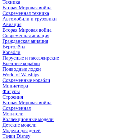
Техника
Вторая Мировая война
Современная техника
Автомобили и грузовики
Авиация
Вторая Мировая война
Современная авиация
Гражданская авиация
Вертолёты
Корабли
Парусные и пассажирские
Военные корабли
Подводные лодки
World of Warships
Современные корабли
Миниатюра
Фигуры
Строения
Вторая Мировая война
Современная
Мстители
Коллекционные модели
Детские модели
Модели для детей
Тачки Disney