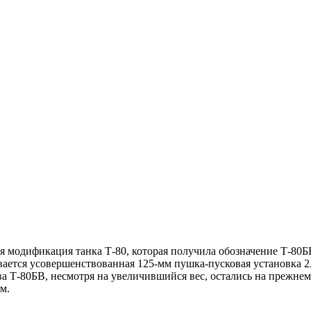
вая модификация танка Т-80, которая получила обозначение Т-8
вается усовершенствованная 125-мм пушка-пусковая установка 2
ва Т-80БВ, несмотря на увеличившийся вес, остались на прежне
м.