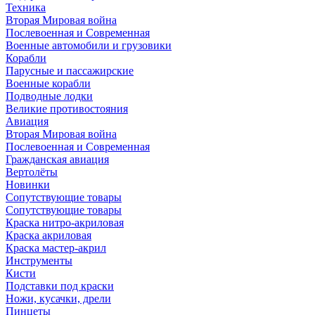
Техника
Вторая Мировая война
Послевоенная и Современная
Военные автомобили и грузовики
Корабли
Парусные и пассажирские
Военные корабли
Подводные лодки
Великие противостояния
Авиация
Вторая Мировая война
Послевоенная и Современная
Гражданская авиация
Вертолёты
Новинки
Сопутствующие товары
Сопутствующие товары
Краска нитро-акриловая
Краска акриловая
Краска мастер-акрил
Инструменты
Кисти
Подставки под краски
Ножи, кусачки, дрели
Пинцеты