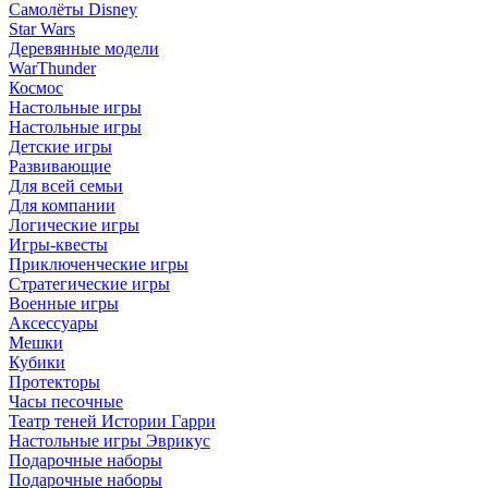
Самолёты Disney
Star Wars
Деревянные модели
WarThunder
Космос
Настольные игры
Настольные игры
Детские игры
Развивающие
Для всей семьи
Для компании
Логические игры
Игры-квесты
Приключенческие игры
Стратегические игры
Военные игры
Аксессуары
Мешки
Кубики
Протекторы
Часы песочные
Театр теней Истории Гарри
Настольные игры Эврикус
Подарочные наборы
Подарочные наборы