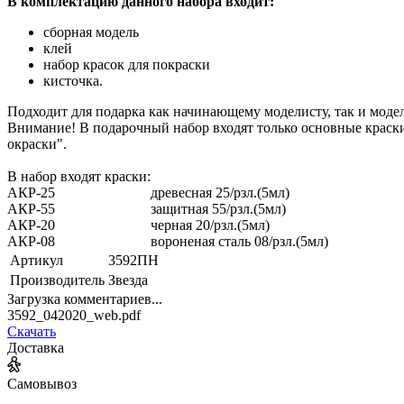
В комплектацию данного набора входит:
сборная модель
клей
набор красок для покраски
кисточка.
Подходит для подарка как начинающему моделисту, так и моде
Внимание! В подарочный набор входят только основные краски
окраски".
В набор входят краски:
АКР-25
древесная 25/рзл.(5мл)
АКР-55
защитная 55/рзл.(5мл)
АКР-20
черная 20/рзл.(5мл)
АКР-08
вороненая сталь 08/рзл.(5мл)
Артикул
3592ПН
Производитель
Звезда
Загрузка комментариев...
3592_042020_web.pdf
Скачать
Доставка
Самовывоз