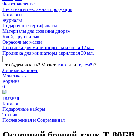
Фототравление
Печатная и рекламная продукция
Каталоги
Журналы
Подарочные сертификаты
Материалы для создания диорам
Клей, грунт и лак
Окрасочные маски
Проливка для миниатюры акриловая 12 мл.
Проливка для миниатюры акриловая 30 мл.
Что будем искать?
Может,
танк
или
пулемёт
?
Личный кабинет
Мои заказы
Корзина
0
Главная
Каталог
Подарочные наборы
Техника
Послевоенная и Современная
Основной боевой танк Т-80БВ