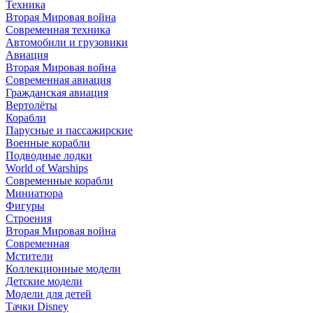
Техника
Вторая Мировая война
Современная техника
Автомобили и грузовики
Авиация
Вторая Мировая война
Современная авиация
Гражданская авиация
Вертолёты
Корабли
Парусные и пассажирские
Военные корабли
Подводные лодки
World of Warships
Современные корабли
Миниатюра
Фигуры
Строения
Вторая Мировая война
Современная
Мстители
Коллекционные модели
Детские модели
Модели для детей
Тачки Disney