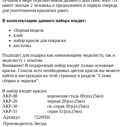
лучшим в мире перехватчиком дальнего действия. МИГ-31
имеет экипаж 2 человека и предназначен в первую очередь
для уничтожения крылатых ракет.
В комплектацию данного набора входит:
сборная модель
клей
набор красок для покраски
кисточка
Подходит для подарка как начинающему моделисту, так и
моделисту с опытом.
Внимание! В подарочный набор входят только основные
краски. Список всех необходимых цветов красок вы можете
найти в инструкции на этой странице в разделе "Схема
сборки и окраски".
В набор входят краски:
АКР-08
вороненая сталь 08/рзл.(5мл)
АКР-20
черная 20/рзл.(5мл)
АКР-30
св.-серая 30/рзл.(5мл)
АКР-31
серая 31/рзл.(5мл)
Артикул
7229ПН
Производитель
Звезда