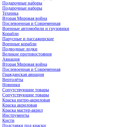
Подарочные наборы
Подарочные наборы
Техника
Вторая Мировая война
Послевоенная и Современная
Военные автомобили и грузовики
Корабли
Парусные и пассажирские
Военные корабли
Подводные лодки
Великие противостояния
Авиация
Вторая Мировая война
Послевоенная и Современная
Гражданская авиация
Вертолёты
Новинки
Сопутствующие товары
Сопутствующие товары
Краска нитро-акриловая
Краска акриловая
Краска мастер-акрил
Инструменты
Кисти
Подставки под краски