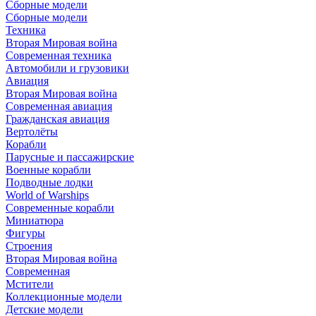
Сборные модели
Сборные модели
Техника
Вторая Мировая война
Современная техника
Автомобили и грузовики
Авиация
Вторая Мировая война
Современная авиация
Гражданская авиация
Вертолёты
Корабли
Парусные и пассажирские
Военные корабли
Подводные лодки
World of Warships
Современные корабли
Миниатюра
Фигуры
Строения
Вторая Мировая война
Современная
Мстители
Коллекционные модели
Детские модели