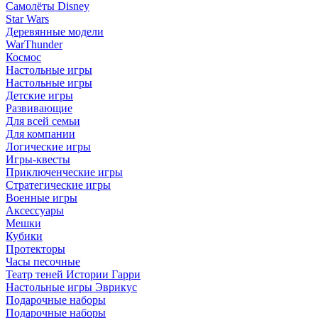
Самолёты Disney
Star Wars
Деревянные модели
WarThunder
Космос
Настольные игры
Настольные игры
Детские игры
Развивающие
Для всей семьи
Для компании
Логические игры
Игры-квесты
Приключенческие игры
Стратегические игры
Военные игры
Аксессуары
Мешки
Кубики
Протекторы
Часы песочные
Театр теней Истории Гарри
Настольные игры Эврикус
Подарочные наборы
Подарочные наборы