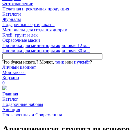
Фототравление
Печатная и рекламная продукция
Каталоги
Журналы
Подарочные сертификаты
Материалы для создания диорам
Клей, грунт и лак
Окрасочные маски
Проливка для миниатюры акриловая 12 мл.
Проливка для миниатюры акриловая 30 мл.
Что будем искать?
Может,
танк
или
пулемёт
?
Личный кабинет
Мои заказы
Корзина
0
Главная
Каталог
Подарочные наборы
Авиация
Послевоенная и Современная
Авиационная группа высшег