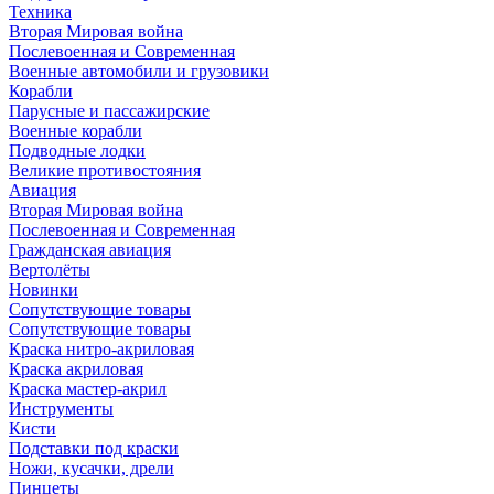
Техника
Вторая Мировая война
Послевоенная и Современная
Военные автомобили и грузовики
Корабли
Парусные и пассажирские
Военные корабли
Подводные лодки
Великие противостояния
Авиация
Вторая Мировая война
Послевоенная и Современная
Гражданская авиация
Вертолёты
Новинки
Сопутствующие товары
Сопутствующие товары
Краска нитро-акриловая
Краска акриловая
Краска мастер-акрил
Инструменты
Кисти
Подставки под краски
Ножи, кусачки, дрели
Пинцеты