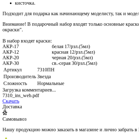
кисточка.
Подходит для подарка как начинающему моделисту, так и моде
Внимание! В подарочный набор входят только основные краски
окраски".
В набор входят краски:
АКР-17
белая 17/рзл.(5мл)
АКР-12
красная 12/рзл.(5мл)
АКР-20
черная 20/рзл.(5мл)
АКР-30
св.-серая 30/рзл.(5мл)
Артикул
7310ПН
Производитель
Звезда
Сложность
Нормальные
Загрузка комментариев...
7310_ins_web.pdf
Скачать
Доставка
Самовывоз
Нашу продукцию можно заказать в магазине и лично забрать в