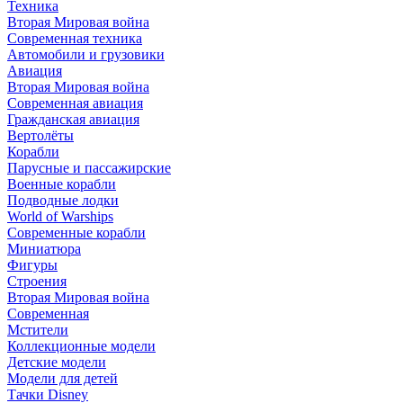
Техника
Вторая Мировая война
Современная техника
Автомобили и грузовики
Авиация
Вторая Мировая война
Современная авиация
Гражданская авиация
Вертолёты
Корабли
Парусные и пассажирские
Военные корабли
Подводные лодки
World of Warships
Современные корабли
Миниатюра
Фигуры
Строения
Вторая Мировая война
Современная
Мстители
Коллекционные модели
Детские модели
Модели для детей
Тачки Disney