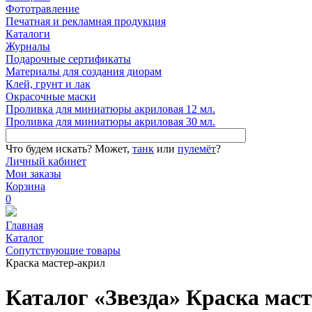
Фототравление
Печатная и рекламная продукция
Каталоги
Журналы
Подарочные сертификаты
Материалы для создания диорам
Клей, грунт и лак
Окрасочные маски
Проливка для миниатюры акриловая 12 мл.
Проливка для миниатюры акриловая 30 мл.
Что будем искать?
Может,
танк
или
пулемёт
?
Личный кабинет
Мои заказы
Корзина
0
Главная
Каталог
Сопутствующие товары
Краска мастер-акрил
Каталог «Звезда» Краска мас