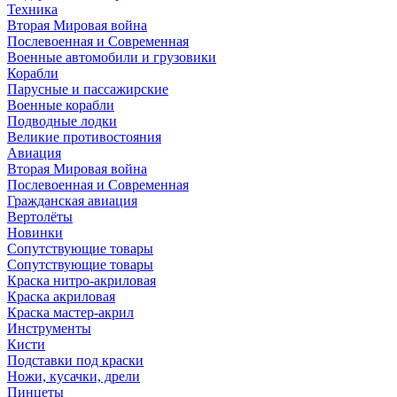
Техника
Вторая Мировая война
Послевоенная и Современная
Военные автомобили и грузовики
Корабли
Парусные и пассажирские
Военные корабли
Подводные лодки
Великие противостояния
Авиация
Вторая Мировая война
Послевоенная и Современная
Гражданская авиация
Вертолёты
Новинки
Сопутствующие товары
Сопутствующие товары
Краска нитро-акриловая
Краска акриловая
Краска мастер-акрил
Инструменты
Кисти
Подставки под краски
Ножи, кусачки, дрели
Пинцеты