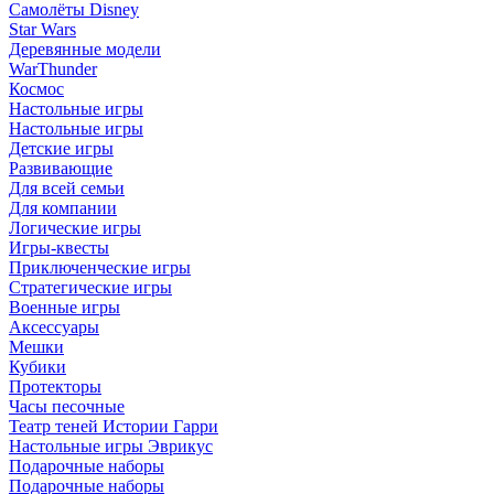
Самолёты Disney
Star Wars
Деревянные модели
WarThunder
Космос
Настольные игры
Настольные игры
Детские игры
Развивающие
Для всей семьи
Для компании
Логические игры
Игры-квесты
Приключенческие игры
Стратегические игры
Военные игры
Аксессуары
Мешки
Кубики
Протекторы
Часы песочные
Театр теней Истории Гарри
Настольные игры Эврикус
Подарочные наборы
Подарочные наборы