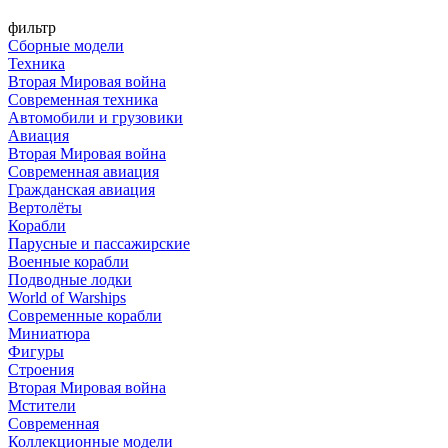
фильтр
Сборные модели
Техника
Вторая Мировая война
Современная техника
Автомобили и грузовики
Авиация
Вторая Мировая война
Современная авиация
Гражданская авиация
Вертолёты
Корабли
Парусные и пассажирские
Военные корабли
Подводные лодки
World of Warships
Современные корабли
Миниатюра
Фигуры
Строения
Вторая Мировая война
Мстители
Современная
Коллекционные модели