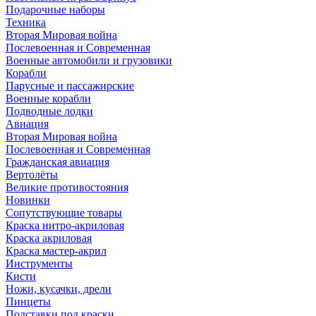
Подарочные наборы
Техника
Вторая Мировая война
Послевоенная и Современная
Военные автомобили и грузовики
Корабли
Парусные и пассажирские
Военные корабли
Подводные лодки
Авиация
Вторая Мировая война
Послевоенная и Современная
Гражданская авиация
Вертолёты
Великие противостояния
Новинки
Сопутствующие товары
Краска нитро-акриловая
Краска акриловая
Краска мастер-акрил
Инструменты
Кисти
Ножи, кусачки, дрели
Пинцеты
Подставки под краски