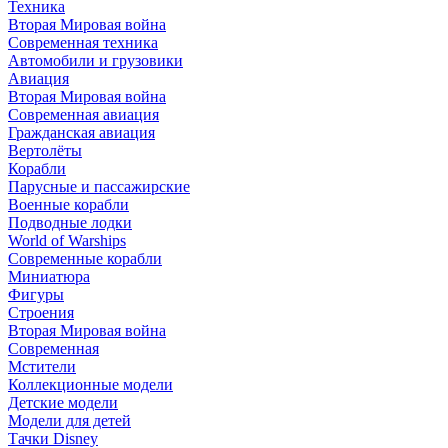
Техника
Вторая Мировая война
Современная техника
Автомобили и грузовики
Авиация
Вторая Мировая война
Современная авиация
Гражданская авиация
Вертолёты
Корабли
Парусные и пассажирские
Военные корабли
Подводные лодки
World of Warships
Современные корабли
Миниатюра
Фигуры
Строения
Вторая Мировая война
Современная
Мстители
Коллекционные модели
Детские модели
Модели для детей
Тачки Disney