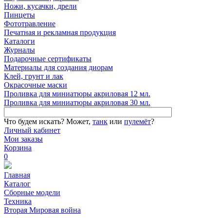
Ножи, кусачки, дрели
Пинцеты
Фототравление
Печатная и рекламная продукция
Каталоги
Журналы
Подарочные сертификаты
Материалы для создания диорам
Клей, грунт и лак
Окрасочные маски
Проливка для миниатюры акриловая 12 мл.
Проливка для миниатюры акриловая 30 мл.
Что будем искать?
Может,
танк
или
пулемёт
?
Личный кабинет
Мои заказы
Корзина
0
Главная
Каталог
Сборные модели
Техника
Вторая Мировая война