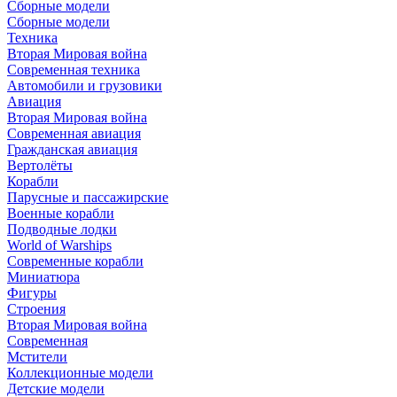
Сборные модели
Сборные модели
Техника
Вторая Мировая война
Современная техника
Автомобили и грузовики
Авиация
Вторая Мировая война
Современная авиация
Гражданская авиация
Вертолёты
Корабли
Парусные и пассажирские
Военные корабли
Подводные лодки
World of Warships
Современные корабли
Миниатюра
Фигуры
Строения
Вторая Мировая война
Современная
Мстители
Коллекционные модели
Детские модели