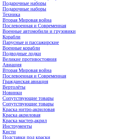
Подарочные наборы
Подарочные наборы
Техника
Вторая Мировая война
Послевоенная и Современная
Военные автомобили и грузовики
Корабли
Парусные и пассажирские
Военные корабли
Подводные лодки
Великие противостояния
Авиация
Вторая Мировая война
Послевоенная и Современная
Гражданская авиация
Вертолёты
Новинки
Сопутствующие товары
Сопутствующие товары
Краска нитро-акриловая
Краска акриловая
Краска мастер-акрил
Инструменты
Кисти
Подставки под краски