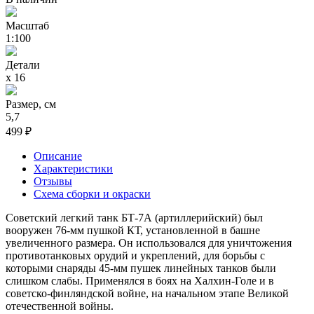
Масштаб
1:100
Детали
х 16
Размер, см
5,7
499 ₽
Описание
Характеристики
Отзывы
Схема сборки и окраски
Советский легкий танк БТ-7А (артиллерийский) был
вооружен 76-мм пушкой КТ, установленной в башне
увеличенного размера. Он использовался для уничтожения
противотанковых орудий и укреплений, для борьбы с
которыми снаряды 45-мм пушек линейных танков были
слишком слабы. Применялся в боях на Халхин-Голе и в
советско-финляндской войне, на начальном этапе Великой
отечественной войны.