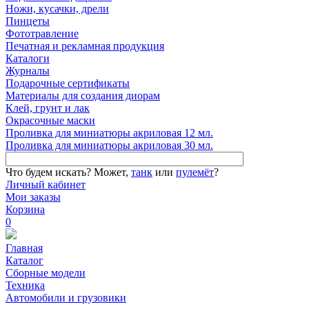
Ножи, кусачки, дрели
Пинцеты
Фототравление
Печатная и рекламная продукция
Каталоги
Журналы
Подарочные сертификаты
Материалы для создания диорам
Клей, грунт и лак
Окрасочные маски
Проливка для миниатюры акриловая 12 мл.
Проливка для миниатюры акриловая 30 мл.
Что будем искать?
Может,
танк
или
пулемёт
?
Личный кабинет
Мои заказы
Корзина
0
Главная
Каталог
Сборные модели
Техника
Автомобили и грузовики