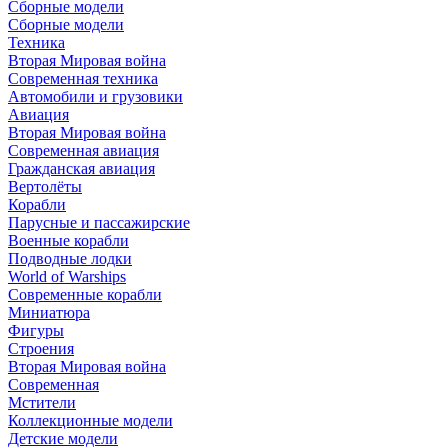
Сборные модели
Сборные модели
Техника
Вторая Мировая война
Современная техника
Автомобили и грузовики
Авиация
Вторая Мировая война
Современная авиация
Гражданская авиация
Вертолёты
Корабли
Парусные и пассажирские
Военные корабли
Подводные лодки
World of Warships
Современные корабли
Миниатюра
Фигуры
Строения
Вторая Мировая война
Современная
Мстители
Коллекционные модели
Детские модели