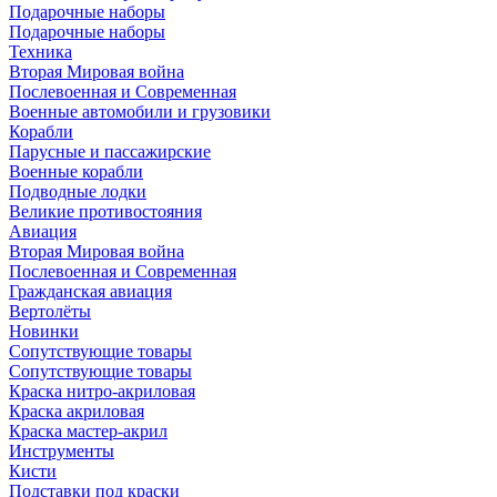
Подарочные наборы
Подарочные наборы
Техника
Вторая Мировая война
Послевоенная и Современная
Военные автомобили и грузовики
Корабли
Парусные и пассажирские
Военные корабли
Подводные лодки
Великие противостояния
Авиация
Вторая Мировая война
Послевоенная и Современная
Гражданская авиация
Вертолёты
Новинки
Сопутствующие товары
Сопутствующие товары
Краска нитро-акриловая
Краска акриловая
Краска мастер-акрил
Инструменты
Кисти
Подставки под краски