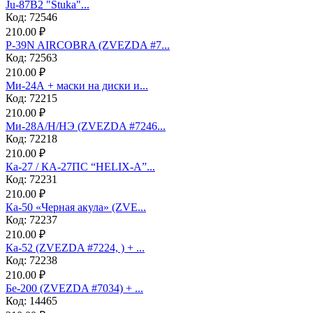
Ju-87B2 "Stuka"...
Код: 72546
210.00 ₽
P-39N AIRCOBRA (ZVEZDA #7...
Код: 72563
210.00 ₽
Ми-24А + маски на диски и...
Код: 72215
210.00 ₽
Ми-28А/Н/НЭ (ZVEZDA #7246...
Код: 72218
210.00 ₽
Ка-27 / КА-27ПС “HELIX-A”...
Код: 72231
210.00 ₽
Ка-50 «Черная акула» (ZVE...
Код: 72237
210.00 ₽
Ка-52 (ZVEZDA #7224, ) + ...
Код: 72238
210.00 ₽
Бе-200 (ZVEZDA #7034) + ...
Код: 14465