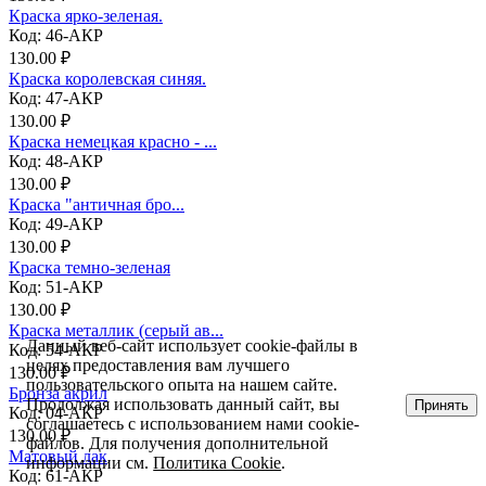
Краска ярко-зеленая.
Код: 46-АКР
130.00 ₽
Краска королевская синяя.
Код: 47-АКР
130.00 ₽
Краска немецкая красно - ...
Код: 48-АКР
130.00 ₽
Краска "античная бро...
Код: 49-АКР
130.00 ₽
Краска темно-зеленая
Код: 51-АКР
130.00 ₽
Краска металлик (серый ав...
Данный веб-сайт использует cookie-файлы в
Код: 54-АКР
целях предоставления вам лучшего
130.00 ₽
пользовательского опыта на нашем сайте.
Бронза акрил
Продолжая использовать данный сайт, вы
Принять
Код: 04-АКР
соглашаетесь с использованием нами cookie-
130.00 ₽
файлов. Для получения дополнительной
Матовый лак
информации см.
Политика Cookie
.
Код: 61-АКР