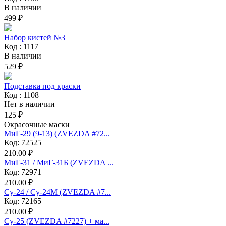
В наличии
499 ₽
Набор кистей №3
Код : 1117
В наличии
529 ₽
Подставка под краски
Код : 1108
Нет в наличии
125 ₽
Окрасочные маски
МиГ-29 (9-13) (ZVEZDA #72...
Код: 72525
210.00 ₽
МиГ-31 / МиГ-31Б (ZVEZDA ...
Код: 72971
210.00 ₽
Су-24 / Су-24М (ZVEZDA #7...
Код: 72165
210.00 ₽
Су-25 (ZVEZDA #7227) + ма...