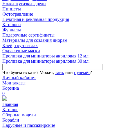
Ножи, кусачки, дрели
Пинцеты
Фототравление
Печатная и рекламная продукция
Каталоги
Журналы
Подарочные сертификаты
Материалы для создания диорам
Клей, грунт и лак
Окрасочные маски
Проливка для миниатюры акриловая 12 мл.
Проливка для миниатюры акриловая 30 мл.
Что будем искать?
Может,
танк
или
пулемёт
?
Личный кабинет
Мои заказы
Корзина
0
Главная
Каталог
Сборные модели
Корабли
Парусные и пассажирские