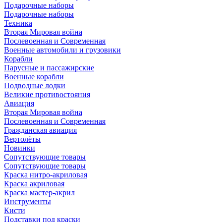
Подарочные наборы
Подарочные наборы
Техника
Вторая Мировая война
Послевоенная и Современная
Военные автомобили и грузовики
Корабли
Парусные и пассажирские
Военные корабли
Подводные лодки
Великие противостояния
Авиация
Вторая Мировая война
Послевоенная и Современная
Гражданская авиация
Вертолёты
Новинки
Сопутствующие товары
Сопутствующие товары
Краска нитро-акриловая
Краска акриловая
Краска мастер-акрил
Инструменты
Кисти
Подставки под краски