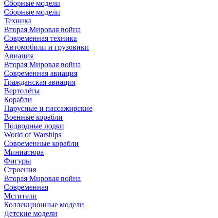
Сборные модели
Сборные модели
Техника
Вторая Мировая война
Современная техника
Автомобили и грузовики
Авиация
Вторая Мировая война
Современная авиация
Гражданская авиация
Вертолёты
Корабли
Парусные и пассажирские
Военные корабли
Подводные лодки
World of Warships
Современные корабли
Миниатюра
Фигуры
Строения
Вторая Мировая война
Современная
Мстители
Коллекционные модели
Детские модели