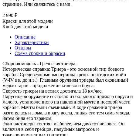
странице. Или свяжитесь с нами.
2 990 ₽
Краски для этой модели
Клей для этой модели
Описание
Характеристики
Отзывы
Схема сборки и окраски
Сборная модель - Греческая триера.
Историческая справка: Триера - это основной тип боевого
корабля Средиземноморья периода греко- персидских войн
(V-IV вв. до н.э.). Главным оружием триеры был окованный
медью таран - продолжение килевого бруса.
Скорость триеры на веслах достигала 18 км/час.
Парусное вооружение состояло из большого прямого паруса и
малого, установленного на наклонной мачте в носовой части
корабля. Мачты были съемными. В ходе сражения триера
разгонялась и ломала врагу весла, лишая его тем самым хода.
Затем била его тараном.
Экипаж триеры состоял из более, чем двухсот человек. Он
включал в себя гребцов, палубных матросов и
тяжеловооруженных гоплитов.