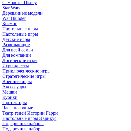
Самолёты Disney
Star Wars
Деревянные модели
WarThunder
Космос
Настольные игры
Настольные игры
Детские игры
Развивающие
Для всей семьи
Для компании
Логические игры
Игры-квесты
Приключенческие игры
Стратегические игры
Военные игры
Аксессуары
Мешки
Кубики
Протекторы
Часы песочные
Театр теней Истории Гарри
Настольные игры Эврикус
Подарочные наборы
Подарочные наборы