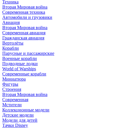
Техника
Вторая Мировая война
Современная техника
Автомобили и грузовики
Авиация
Вторая Мировая война
Современная авиация
Гражданская авиация
Вертолёты
Корабли
Парусные и пассажирские
Военные корабли
Подводные лодки
World of Warships
Современные корабли
Миниатюра
Фигуры
Строения
Вторая Мировая война
Современная
Мстители
Коллекционные модели
Детские модели
Модели для детей
Тачки Disney