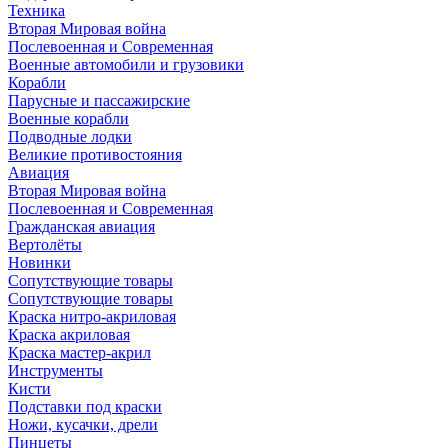
Техника
Вторая Мировая война
Послевоенная и Современная
Военные автомобили и грузовики
Корабли
Парусные и пассажирские
Военные корабли
Подводные лодки
Великие противостояния
Авиация
Вторая Мировая война
Послевоенная и Современная
Гражданская авиация
Вертолёты
Новинки
Сопутствующие товары
Сопутствующие товары
Краска нитро-акриловая
Краска акриловая
Краска мастер-акрил
Инструменты
Кисти
Подставки под краски
Ножи, кусачки, дрели
Пинцеты