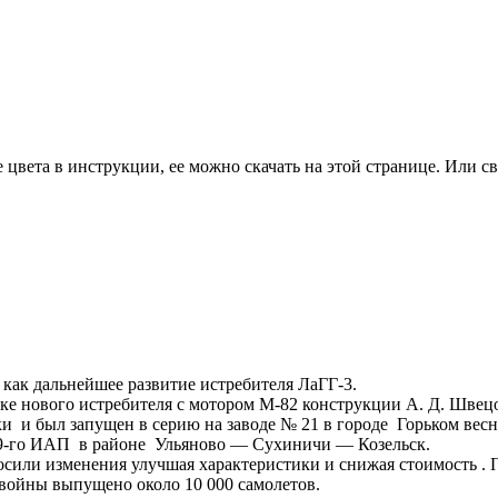
цвета в инструкции, ее можно скачать на этой странице. Или св
 как дальнейшее развитие истребителя ЛаГГ-3.
тке нового истребителя с мотором М-82 конструкции А. Д. Швец
и и был запущен в серию на заводе № 21 в городе Горьком весн
е 49-го ИАП в районе Ульяново — Сухиничи — Козельск.
осили изменения улучшая характеристики и снижая стоимость . 
войны выпущено около 10 000 самолетов.