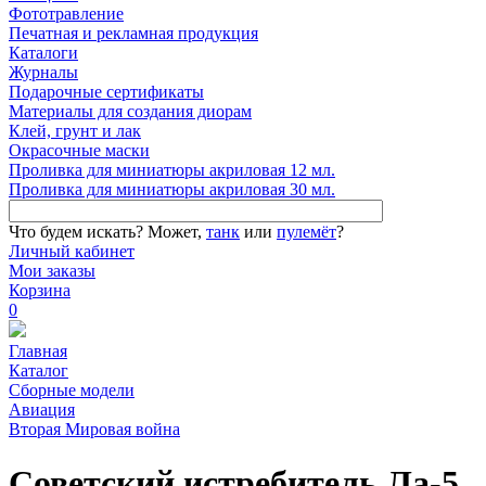
Фототравление
Печатная и рекламная продукция
Каталоги
Журналы
Подарочные сертификаты
Материалы для создания диорам
Клей, грунт и лак
Окрасочные маски
Проливка для миниатюры акриловая 12 мл.
Проливка для миниатюры акриловая 30 мл.
Что будем искать?
Может,
танк
или
пулемёт
?
Личный кабинет
Мои заказы
Корзина
0
Главная
Каталог
Сборные модели
Авиация
Вторая Мировая война
Советский истребитель Ла-5